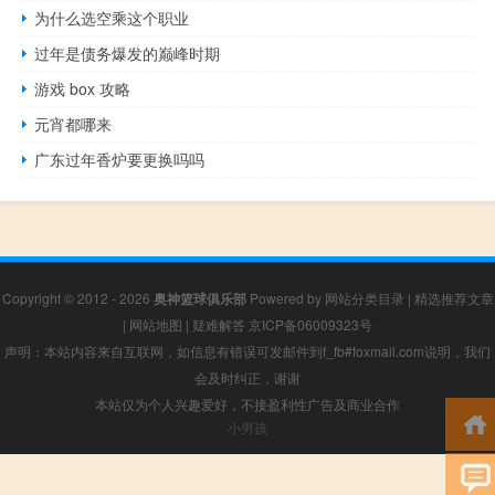
为什么选空乘这个职业
过年是债务爆发的巅峰时期
游戏 box 攻略
元宵都哪来
广东过年香炉要更换吗吗
Copyright © 2012 - 2026
奥神篮球俱乐部
Powered by
网站分类目录
|
精选推荐文章
|
网站地图
|
疑难解答
京ICP备06009323号
声明：本站内容来自互联网，如信息有错误可发邮件到f_fb#foxmail.com说明，我们
会及时纠正，谢谢
本站仅为个人兴趣爱好，不接盈利性广告及商业合作
小男孩