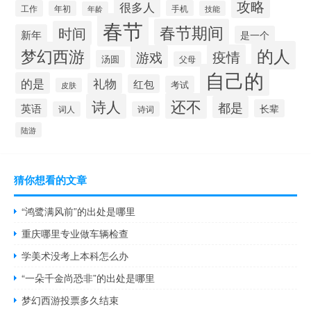
攻略
很多人
工作
手机
年初
技能
年龄
春节
春节期间
时间
新年
是一个
的人
梦幻西游
疫情
游戏
汤圆
父母
自己的
的是
礼物
红包
考试
皮肤
还不
诗人
都是
英语
长辈
词人
诗词
陆游
猜你想看的文章
“鸿鹭满风前”的出处是哪里
重庆哪里专业做车辆检查
学美术没考上本科怎么办
“一朵千金尚恐非”的出处是哪里
梦幻西游投票多久结束