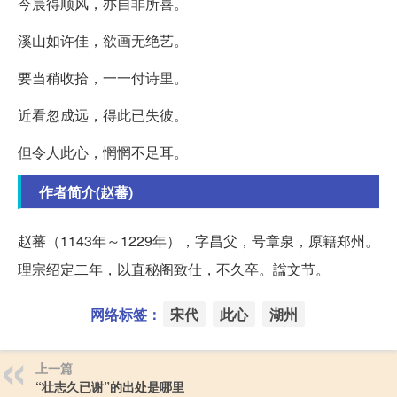
今晨得顺风，亦自非所喜。
溪山如许佳，欲画无绝艺。
要当稍收拾，一一付诗里。
近看忽成远，得此已失彼。
但令人此心，惘惘不足耳。
作者简介(赵蕃)
赵蕃（1143年～1229年），字昌父，号章泉，原籍郑州。
理宗绍定二年，以直秘阁致仕，不久卒。諡文节。
网络标签：
宋代
此心
湖州
上一篇
“壮志久已谢”的出处是哪里