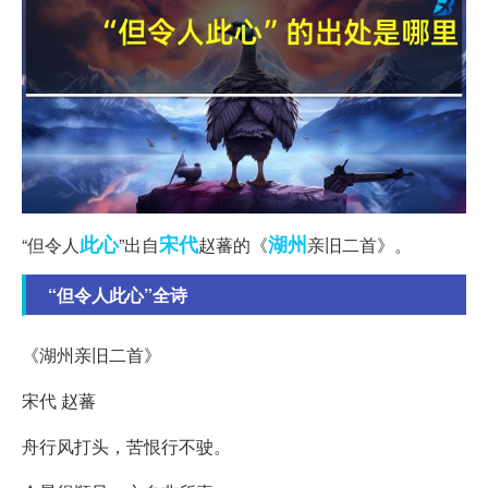
此心
宋代
湖州
“但令人
”出自
赵蕃的《
亲旧二首》。
“但令人此心”全诗
《湖州亲旧二首》
宋代 赵蕃
舟行风打头，苦恨行不驶。