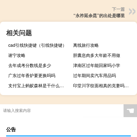
下一篇
“永祚延余昆”的出处是哪里
相关问题
cad引线快捷键（引线快捷键）
离线旅行攻略
谢宁攻略
胆囊息肉多大年龄不用做
去年成考分数线是多少
津南区过年能回家吗小学
广东过年香炉要更换吗吗
过年期间卖汽车用品吗
支付宝上蚂蚁森林是干什么用的
印堂川字纹面相真的克妻吗（印堂川字纹面相）
☚
公告