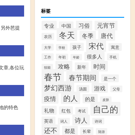
标签
元宵节
习俗
专业
中国
。 另外芭提
冬天
唐代
冬季
农历
宋代
孩子
寓意
大学
学校
很多人
工作
手机
年初
年龄
攻略
时间
新年
文章,各位玩
技能
春节
春节期间
是一个
梦幻西游
游戏
汤圆
父母
的人
疫情
的是
皮肤
自己的
当地的特色
礼物
红包
考试
诗人
英语
词人
诗词
还不
都是
长辈
陆游