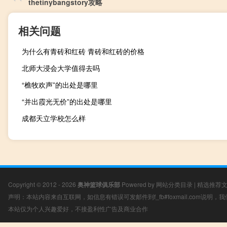
thetinybangstory攻略
相关问题
为什么有青砖和红砖 青砖和红砖的价格
北师大浸会大学值得去吗
“樵牧欢声”的出处是哪里
“并出霞光无价”的出处是哪里
成都天立学校怎么样
Copyright © 2012 - 2026
奥神篮球俱乐部
Powered by
网站分类目录
|
精选推荐
声明：本站内容来自互联网，如信息有错误可发邮件到f_fb#foxmail.com说明
本站仅为个人兴趣爱好，不接盈利性广告及商业合作