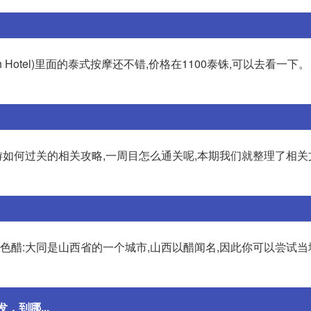
ach Hotel)里面的泰式按摩还不错,价格在1100泰铢,可以去看一下
如何过关的相关攻略,一周目怎么通关呢,本期我们就整理了相关
特色醋:大同是山西省的一个城市,山西以醋闻名,因此你可以尝试
到哪...