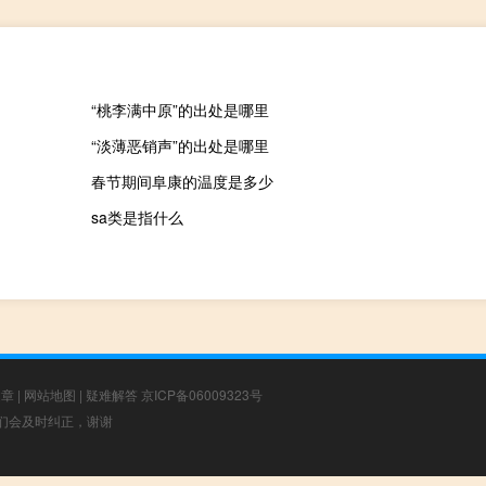
“桃李满中原”的出处是哪里
“淡薄恶销声”的出处是哪里
春节期间阜康的温度是多少
sa类是指什么
文章
|
网站地图
|
疑难解答
京ICP备06009323号
，我们会及时纠正，谢谢