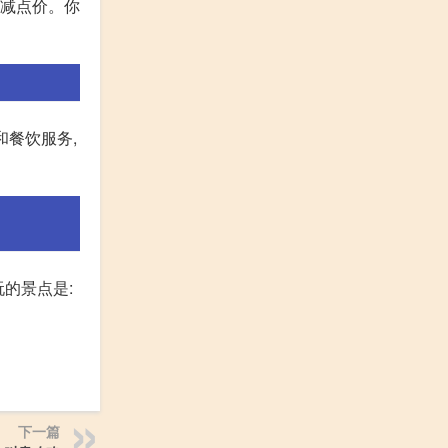
会减点价。你
和餐饮服务,
玩的景点是:
下一篇