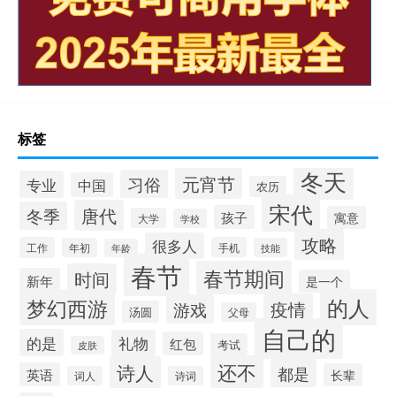
标签
冬天
元宵节
习俗
专业
中国
农历
宋代
唐代
冬季
孩子
寓意
大学
学校
攻略
很多人
工作
手机
年初
技能
年龄
春节
春节期间
时间
新年
是一个
的人
梦幻西游
疫情
游戏
汤圆
父母
自己的
的是
礼物
红包
考试
皮肤
还不
诗人
都是
英语
长辈
词人
诗词