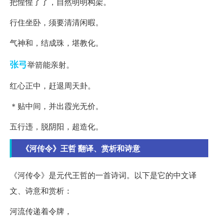
把惺惺了了，自然明明构架。
行住坐卧，须要清清闲暇。
气神和，结成珠，堪教化。
张弓
举箭能亲射。
红心正中，赶退周天卦。
＊贴中间，并出霞光无价。
五行违，脱阴阳，超造化。
《河传令》王哲 翻译、赏析和诗意
《河传令》是元代王哲的一首诗词。以下是它的中文译
文、诗意和赏析：
河流传递着令牌，