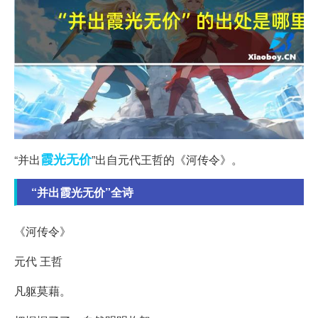
霞光
无价
“并出
”出自元代王哲的《河传令》。
“并出霞光无价”全诗
《河传令》
元代 王哲
凡躯莫藉。