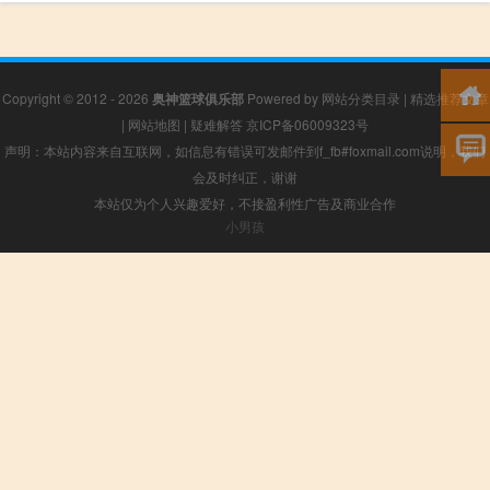
Copyright © 2012 - 2026
奥神篮球俱乐部
Powered by
网站分类目录
|
精选推荐文章
|
网站地图
|
疑难解答
京ICP备06009323号
声明：本站内容来自互联网，如信息有错误可发邮件到f_fb#foxmail.com说明，我们
会及时纠正，谢谢
本站仅为个人兴趣爱好，不接盈利性广告及商业合作
小男孩