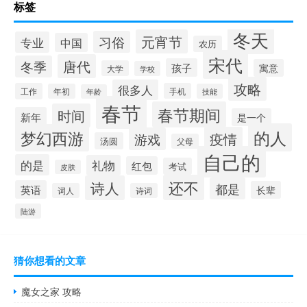
标签
冬天
元宵节
习俗
专业
中国
农历
宋代
唐代
冬季
孩子
寓意
大学
学校
攻略
很多人
工作
手机
年初
技能
年龄
春节
春节期间
时间
新年
是一个
的人
梦幻西游
疫情
游戏
汤圆
父母
自己的
的是
礼物
红包
考试
皮肤
还不
诗人
都是
英语
长辈
词人
诗词
陆游
猜你想看的文章
魔女之家 攻略