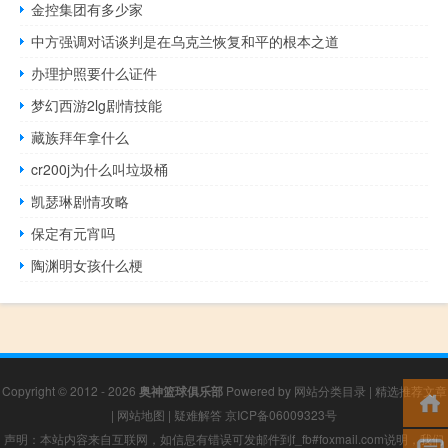
金控集团有多少家
中方强调对话谈判是在乌克兰恢复和平的根本之道
办理护照要什么证件
梦幻西游2lg剧情技能
藏族拜年拿什么
cr200j为什么叫垃圾桶
凯瑟琳剧情攻略
保定有元宵吗
陶渊明女孩什么梗
Copyright © 2012 - 2026
奥神篮球俱乐部
Powered by
网站分类目录
|
精选推荐文章
|
网站地图
|
疑难解答
京ICP备06009323号
声明：本站内容来自互联网，如信息有错误可发邮件到f_fb#foxmail.com说明，我们