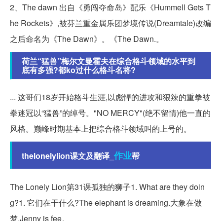
2、The dawn 出自《勇闯夺命岛》配乐《Hummell Gets T
he Rockets》,被芬兰重金属乐团梦境传说(Dreamtale)改编
之后命名为《The Dawn》。《The Dawn.。
荷兰“猛兽”梅尔文曼霍夫在综合格斗领域的水平到
底有多强?都ko过什么格斗名将?
... 这哥们18岁开始格斗生涯,以彪悍的进攻和狠辣的重拳被
拳迷冠以“猛兽”的绰号。"NO MERCY"(绝不留情)他一直的
风格。巅峰时期基本上把综合格斗领域叫的上号的。
作业
thelonelylion课文及翻译_
帮
The Lonely Lion第31课孤独的狮子1. What are they doin
g?1. 它们在干什么?The elephant is dreaming.大象在做
梦.Jenny is fee。