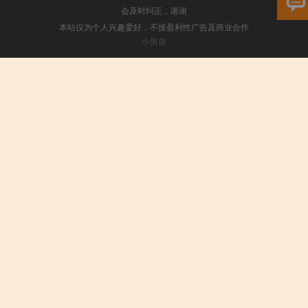
会及时纠正，谢谢
本站仅为个人兴趣爱好，不接盈利性广告及商业合作
小男孩