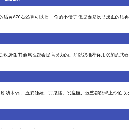
9级的话灵870右还算可以吧。 你的不错了 但是要是没防没血的话
不是敏属性,其他属性都会提高灵力的。所以我推荐你用双加的武器
、 断线木偶 、五彩娃娃、万鬼幡、发瘟匣、这些都能帮上你忙,另