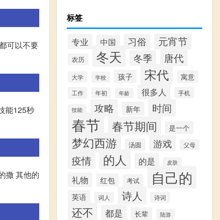
标签
元宵节
习俗
专业
中国
部都可以不要
冬天
唐代
冬季
农历
宋代
孩子
寓意
大学
学校
很多人
工作
手机
年初
年龄
攻略
时间
新年
技能125秒
技能
春节
春节期间
是一个
梦幻西游
游戏
汤圆
父母
的人
疫情
的是
皮肤
自己的
的撒 其他的
礼物
红包
考试
诗人
英语
词人
诗词
还不
都是
长辈
陆游