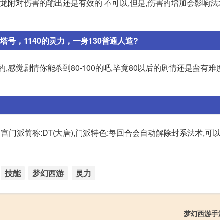
个龙附对伤害的输出还是有效的 不可以,但是,伤害的增加会影响
带塔号，1140的灵力，一身130普通人造?
感觉剧情你能杀到80-100的吧,毕竟80以后的剧情还是蛮有难
宫门派简称:DT(大唐),门派特色:每回合会自动解除封系法术,可
技能
梦幻西游
灵力
梦幻西游手