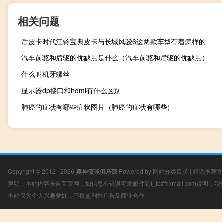
相关问题
后皮卡时代江铃宝典皮卡与长城风骏6这两款车型有着怎样的
汽车前驱和后驱的优缺点是什么（汽车前驱和后驱的优缺点）
什么叫机牙螺丝
显示器dp接口和hdmi有什么区别
肺癌的症状有哪些症状图片（肺癌的症状有哪些）
Copyright © 2012 - 2026
奥神篮球俱乐部
Powered by
网站分类目录
|
精选推荐
声明：本站内容来自互联网，如信息有错误可发邮件到f_fb#foxmail.com说明
本站仅为个人兴趣爱好，不接盈利性广告及商业合作