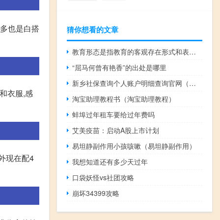
再多也是白搭
猜你想看的文章
教育形态是指教育的客观存在形式和表现状态 依据教育活动的规范程度 教育活动
“屈马何曾有艳香”的出处是哪里
新乡社保查询个人账户明细查询官网（新乡社保查询个人账户查询）
和衣服,感
淘宝助理教程书（淘宝助理教程）
蚌埠过年租车要给过年费吗
艾美疫苗：启动A股上市计划
易坦静副作用小孩咳嗽（易坦静副作用）
外现在配4
我想知道还有多少天过年
口袋妖怪vs社团攻略
崩坏34399攻略