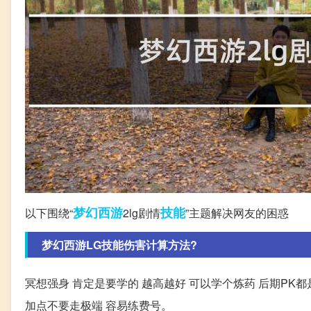
梦幻西游
技能
以下围绕“
2lg剧情
”主题解决网友的困惑
梦幻西游LG技能伤害计算方法?
冥想强身 肯定是要学的 越高越好 可以学个炼药 后期PK都
加点不要走极端 容易练费号。