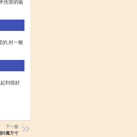
法术伤害的输
度的,对一般
以起到很好
下一篇
游5魔方寸