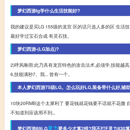
梦幻西游lg学什么生活技能好?
我的建议是买LG 155级的龙宫 区的话只选人多的区 生活
最好学过宝石合成 有灵石技。
梦幻西游-(LG加点)?
2)呼风唤雨:此乃具有龙宫特色的攻击法术,必须学,技能越高,打的
6,技能满秒7。我... 曾有一个。
本人梦幻西游75级LG。怎么玩好LG,装备带什么好,辅助技
10块20RMB这个太犀利了 要花钱就花钱要不话就不花撒
不知道到应该用不到,。
灵力
梦幻西游89LG
要多少才算2线?我不打F灵力830算什么