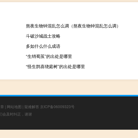
熬夜生物钟混乱怎么调（熬夜生物钟混乱怎么调）
斗破沙城战士攻略
多如什么什么成语
“生绡蜀茧”的出处是哪里
“怪生鹊喜绕庭树”的出处是哪里
文章
|
网站地图
|
疑难解答
京ICP备06009323号
，我们会及时纠正，谢谢