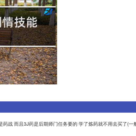
是药战 而且3J药是后期师门任务要的 学了炼药就不用去买了(一