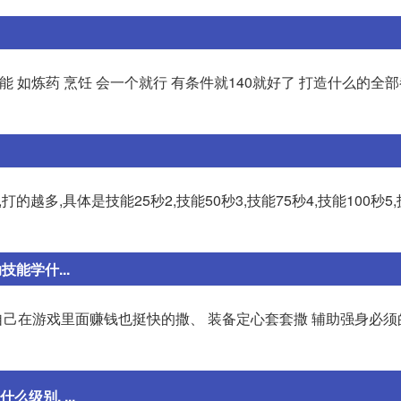
技能 如炼药 烹饪 会一个就行 有条件就140就好了 打造什么的全
越多,具体是技能25秒2,技能50秒3,技能75秒4,技能100秒5,
能学什...
 自己在游戏里面赚钱也挺快的撒、 装备定心套套撒 辅助强身必须
级别, ...