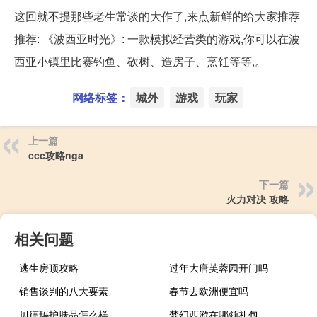
这回就不提那些老生常谈的大作了,来点新鲜的给大家推荐
推荐: 《波西亚时光》: 一款模拟经营类的游戏,你可以在波
西亚小镇里比赛钓鱼、砍树、造房子、烹饪等等,。
网络标签：
城外
游戏
玩家
上一篇
ccc攻略nga
下一篇
火力对决 攻略
相关问题
逃生房顶攻略
过年大唐芙蓉园开门吗
销售谈判的八大要素
春节去欧洲便宜吗
贝德玛护肤品怎么样
梦幻西游在哪领礼包