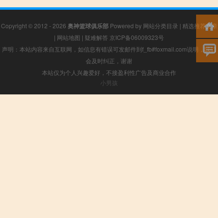
Copyright © 2012 - 2026
奥神篮球俱乐部
Powered by
网站分类目录
|
精选推荐文章
|
网站地图
|
疑难解答
京ICP备06009323号
声明：本站内容来自互联网，如信息有错误可发邮件到f_fb#foxmail.com说明，我们
会及时纠正，谢谢
本站仅为个人兴趣爱好，不接盈利性广告及商业合作
小男孩