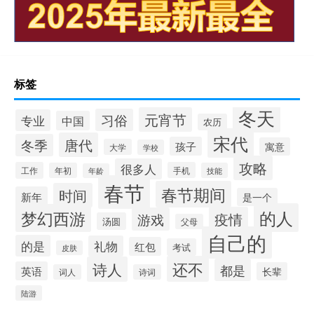
标签
冬天
元宵节
习俗
专业
中国
农历
宋代
唐代
冬季
孩子
寓意
大学
学校
攻略
很多人
工作
手机
年初
技能
年龄
春节
春节期间
时间
新年
是一个
的人
梦幻西游
疫情
游戏
汤圆
父母
自己的
的是
礼物
红包
考试
皮肤
还不
诗人
都是
英语
长辈
词人
诗词
陆游