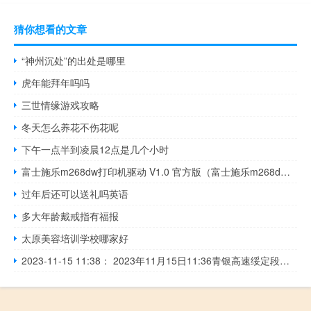
猜你想看的文章
“神州沉处”的出处是哪里
虎年能拜年吗吗
三世情缘游戏攻略
冬天怎么养花不伤花呢
下午一点半到凌晨12点是几个小时
富士施乐m268dw打印机驱动 V1.0 官方版（富士施乐m268dw打印机驱动 V1.0 官方版功能简介）
过年后还可以送礼吗英语
多大年龄戴戒指有福报
太原美容培训学校哪家好
2023-11-15 11:38： 2023年11月15日11:36青银高速绥定段定边收费站入口恢复正常通行。 ​​​