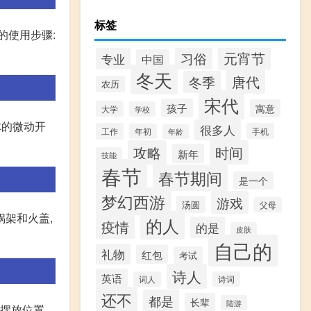
标签
的使用步骤:
元宵节
习俗
专业
中国
冬天
唐代
冬季
农历
宋代
孩子
寓意
大学
学校
体的微动开
很多人
工作
手机
年初
年龄
攻略
时间
新年
技能
春节
春节期间
是一个
梦幻西游
游戏
汤圆
父母
锅架和火盖,
的人
疫情
的是
皮肤
自己的
礼物
红包
考试
诗人
英语
词人
诗词
还不
都是
长辈
陆游
摆放位置,