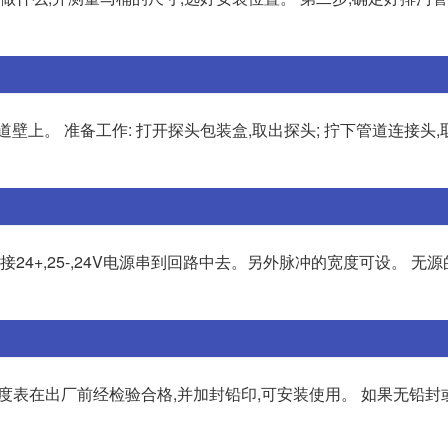
壁上。 准备工作: 打开探头包装盒,取出探头; 拧下管道连接头
接24+,25-,24V电源串到回路中去。另外脉冲的宽度可设。 无
电度表在出厂前经检验合格,并加封铅印,可安装使用。 如果无铅封