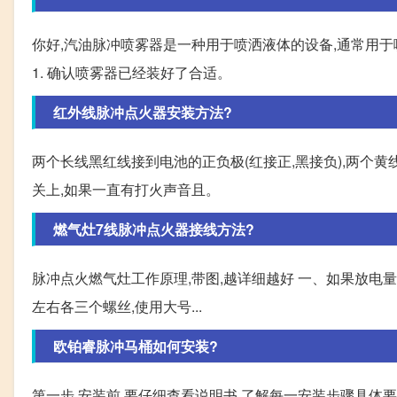
你好,汽油脉冲喷雾器是一种用于喷洒液体的设备,通常用
1. 确认喷雾器已经装好了合适。
红外线脉冲点火器安装方法?
两个长线黑红线接到电池的正负极(红接正,黑接负),两个黄
关上,如果一直有打火声音且。
燃气灶7线脉冲点火器接线方法?
脉冲点火燃气灶工作原理,带图,越详细越好 一、如果放电
左右各三个螺丝,使用大号...
欧铂睿脉冲马桶如何安装?
第一步,安装前,要仔细查看说明书,了解每一安装步骤具体要