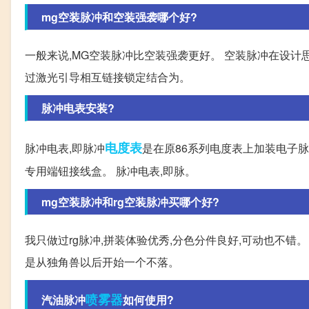
mg空装脉冲和空装强袭哪个好?
一般来说,MG空装脉冲比空装强袭更好。 空装脉冲在设计
过激光引导相互链接锁定结合为。
脉冲电表安装?
电度表
脉冲电表,即脉冲
是在原86系列电度表上加装电子脉
专用端钮接线盒。 脉冲电表,即脉。
mg空装脉冲和rg空装脉冲买哪个好?
我只做过rg脉冲,拼装体验优秀,分色分件良好,可动也不错
是从独角兽以后开始一个不落。
喷雾器
汽油脉冲
如何使用?