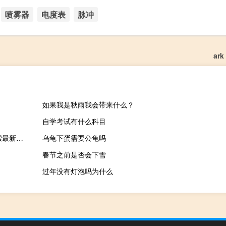
喷雾器
电度表
脉冲
ar
如果我是秋雨我会带来什么？
自学考试有什么科目
2023年10月17日吉林省吉林市疫情大数据-今日/今天疫情全网搜索最新实时消息动态情况通知播报
乌龟下蛋需要公龟吗
春节之前是否会下雪
过年没有灯泡吗为什么