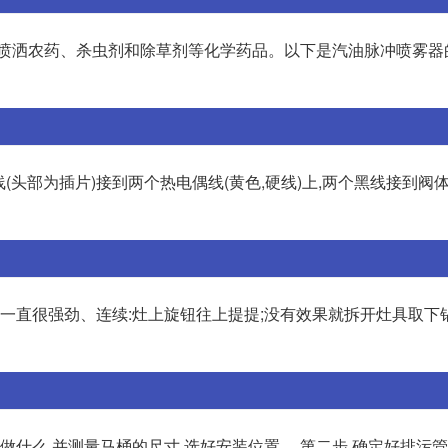
于喷洒农药、杀虫剂和除草剂等化学药品。以下是汽油脉冲喷雾器
线(头部为插片)接到两个热电偶线(黄色,硬线)上,两个黑线接到阀
量一直很强劲、连续:灶上旋钮往上提提;没有效果就拆开灶具取下
做什么,并测量马桶的尺寸,选好安装位置。 第二步,确定好排污管