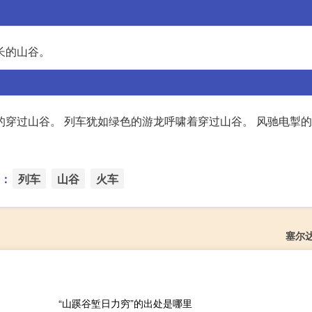
长的山谷。
的穿过山谷。 列车犹如绿色的游龙呼啸着穿过山谷。 风驰电掣
：
列车
山谷
火车
塞尔
“山蹊谷堑日力穷”的出处是哪里