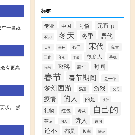
标签
元宵节
习俗
专业
中国
只有一条线
冬天
唐代
冬季
农历
宋代
孩子
寓意
大学
学校
很多人
工作
手机
年初
年龄
攻略
时间
新年
能会有更高
技能
春节
春节期间
是一个
梦幻西游
游戏
汤圆
父母
的人
疫情
的是
皮肤
自己的
要求。 然
礼物
红包
考试
诗人
英语
词人
诗词
还不
都是
长辈
陆游