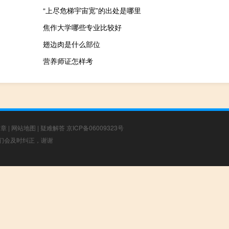
“上尽危梯宇宙宽”的出处是哪里
焦作大学哪些专业比较好
翅边肉是什么部位
营养师证怎样考
文章
|
网站地图
|
疑难解答
京ICP备06009323号
，我们会及时纠正，谢谢