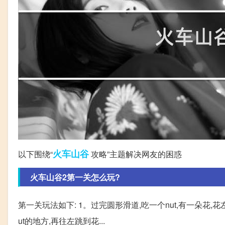
火车
山谷
以下围绕“
攻略”主题解决网友的困惑
火车山谷2第一关怎么玩?
第一关玩法如下: 1。过完圆形滑道,吃一个nut,有一朵花,
ut的地方,再往左跳到花...