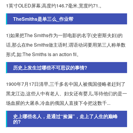
1英寸OLED屏幕;高度约146.7毫米,宽度约71.。
TheSmiths是单三么_作业帮
1)如果把The Smiths作为一部电影的名字(史密斯夫妇)的
话,那么在the Smiths做主语时,谓语动词要用第三人称单数
形式.如:The Smiths is an action fil。
历史上发生过哪些不可思议的事情?
1900年7月17日清早,三千多名中国人被俄国侵略者赶到了
黑龙江边,这些人中有老人、妇女还有婴儿,等待他们的是一
场血腥的大屠杀,冷血的俄国人直接下令把这数千...
史上哪些名人，是通过“捡漏”，走上了人生的巅峰
的?