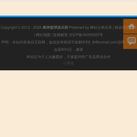
Copyright © 2012 - 2026
奥神篮球俱乐部
Powered by
网站分类目录
|
精选推荐文章
|
网站地图
|
疑难解答
京ICP备06009323号
声明：本站内容来自互联网，如信息有错误可发邮件到f_fb#foxmail.com说明，我们
会及时纠正，谢谢
本站仅为个人兴趣爱好，不接盈利性广告及商业合作
小男孩