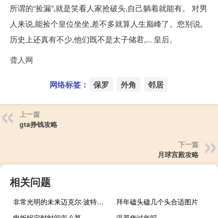
所谓的“捡漏”,就是笑看人家抢破头,自己躺着就能有。 对男
人来说,能捡个皇位坐坐,差不多就算人生巅峰了。您别说,
历史上还真有不少,他们既不是太子储君,... 皇后。
聋人网
网络标签：
保罗
外角
邻居
上一篇
gta挣钱攻略
下一篇
月球宫殿攻略
相关问题
非常光明的未来迈克尔·波特作为职业球员最好的职业 可以帮助掘金击败步行者
拜年磕头磕几个头合适图片
电饭锅定时时间怎么算
温哥华过年吗