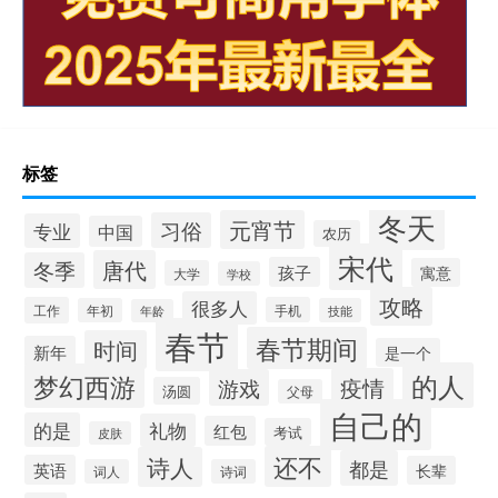
标签
冬天
元宵节
习俗
专业
中国
农历
宋代
唐代
冬季
孩子
寓意
大学
学校
攻略
很多人
工作
手机
年初
技能
年龄
春节
春节期间
时间
新年
是一个
的人
梦幻西游
疫情
游戏
汤圆
父母
自己的
的是
礼物
红包
考试
皮肤
还不
诗人
都是
英语
长辈
词人
诗词