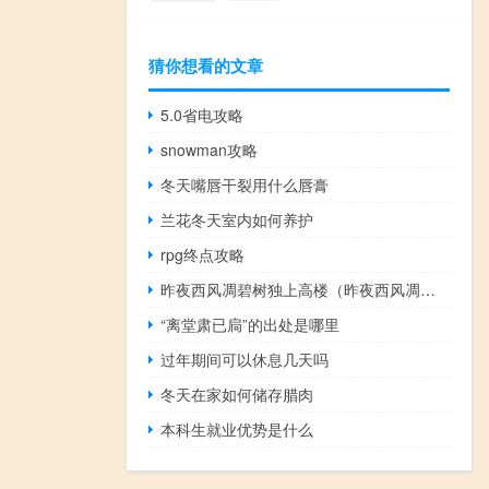
猜你想看的文章
5.0省电攻略
snowman攻略
冬天嘴唇干裂用什么唇膏
兰花冬天室内如何养护
rpg终点攻略
昨夜西风凋碧树独上高楼（昨夜西风凋碧树 独上高楼望尽天涯路）
“离堂肃已扃”的出处是哪里
过年期间可以休息几天吗
冬天在家如何储存腊肉
本科生就业优势是什么