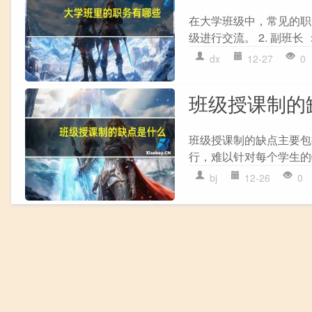
在大学班级中，常见的职
级进行交流。 2. 副班长
dx
12-27
0
班级授课制的
班级授课制的缺点主要包
行，难以针对每个学生的特
bj
12-26
0