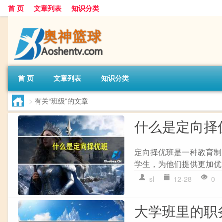
首 页
文章列表
知识分类
首 页
文章列表
知识分类
>
有关“班级”的文章
什么是定向择
定向择优班是一种教育制
学生，为他们提供更加优
sl
12-28
0
大学班里的职