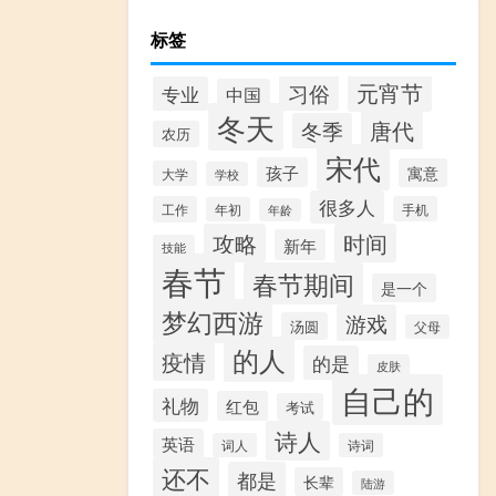
标签
元宵节
习俗
专业
中国
冬天
唐代
冬季
农历
宋代
孩子
寓意
大学
学校
很多人
工作
手机
年初
年龄
攻略
时间
新年
技能
春节
春节期间
是一个
梦幻西游
游戏
汤圆
父母
的人
疫情
的是
皮肤
自己的
礼物
红包
考试
诗人
英语
词人
诗词
还不
都是
长辈
陆游