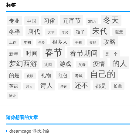
标签
冬天
元宵节
习俗
专业
中国
农历
宋代
唐代
冬季
孩子
寓意
大学
学校
攻略
很多人
工作
手机
年初
技能
年龄
春节
春节期间
时间
新年
是一个
的人
梦幻西游
疫情
游戏
汤圆
父母
自己的
的是
礼物
红包
考试
皮肤
还不
诗人
都是
英语
长辈
词人
诗词
陆游
猜你想看的文章
dreamcage 游戏攻略