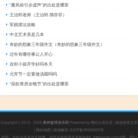
“薰风徐引步虚声”的出处是哪里
王治郅老师（王治郅 隋菲菲）
军棋摆法攻略
中北艺术系是几本
奇妙的想象三年级作文（奇妙的想象三年级作文）
过年有哪些事让人开心
农村小孩开学好吗冬天
元宵节一定要做汤圆吗吗
“拟欲青房全晚节”的出处是哪里
Copyright © 2012 - 2026
奥神篮球俱乐部
Powered by
网站分类目录
|
精选推荐文章
|
网站地图
|
疑难解答
京ICP备06009323号
声明：本站内容来自互联网，如信息有错误可发邮件到f_fb#foxmail.com说明，我们