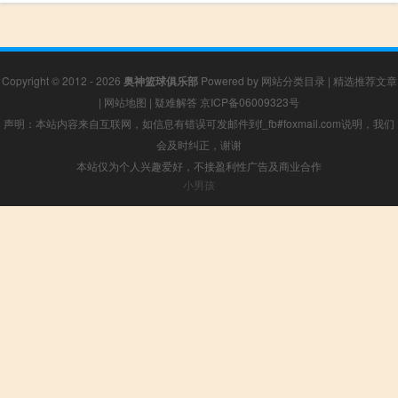
Copyright © 2012 - 2026
奥神篮球俱乐部
Powered by
网站分类目录
|
精选推荐文章
|
网站地图
|
疑难解答
京ICP备06009323号
声明：本站内容来自互联网，如信息有错误可发邮件到f_fb#foxmail.com说明，我们
会及时纠正，谢谢
本站仅为个人兴趣爱好，不接盈利性广告及商业合作
小男孩