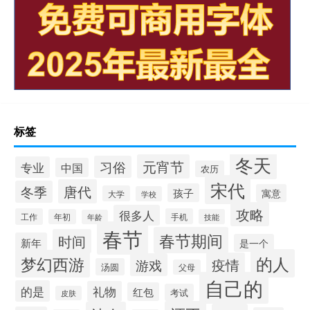
标签
冬天
元宵节
习俗
专业
中国
农历
宋代
唐代
冬季
孩子
寓意
大学
学校
攻略
很多人
工作
手机
年初
技能
年龄
春节
春节期间
时间
新年
是一个
的人
梦幻西游
疫情
游戏
汤圆
父母
自己的
的是
礼物
红包
考试
皮肤