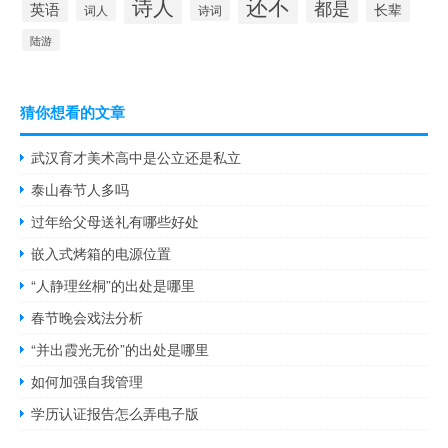
还不
诗人
都是
英语
长辈
词人
诗词
陆游
猜你想看的文章
武汉育才美术高中是公立还是私立
泰山春节人多吗
过年给父母送礼有哪些好处
嵌入式烤箱的电源位置
“人静理丝桐”的出处是哪里
春节晚会戏法分析
“并出霞光无价”的出处是哪里
如何加强自我管理
学历认证报告怎么弄电子版