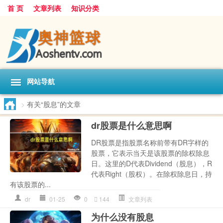
首 页
文章列表
知识分类
网站导航
>
有关“股息”的文章
dr股票是什么意思啊
DR股票是指股票名称前带有DR字样的
股票，它表示当天是该股票的除权除息
日。这里的D代表Dividend（股息），R
代表Right（股权）。在除权除息日，持
有该股票的...
dr
01-25
0
144
文章列表
为什么没有股息