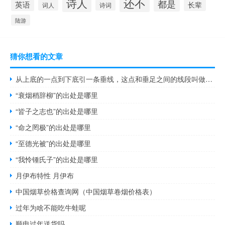
还不
诗人
都是
英语
长辈
词人
诗词
陆游
猜你想看的文章
从上底的一点到下底引一条垂线，这点和垂足之间的线段叫做梯形的
“衰烟稍辞柳”的出处是哪里
“皆子之志也”的出处是哪里
“命之罔极”的出处是哪里
“至德光被”的出处是哪里
“我怜锺氏子”的出处是哪里
月伊布特性 月伊布
中国烟草价格查询网（中国烟草卷烟价格表）
过年为啥不能吃牛蛙呢
顺电过年送货吗