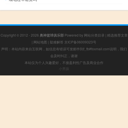
Copyright © 2012 - 2026
奥神篮球俱乐部
Powered by
网站分类目录
|
精选推荐文章
|
网站地图
|
疑难解答
京ICP备06009323号
声明：本站内容来自互联网，如信息有错误可发邮件到f_fb#foxmail.com说明，我们
会及时纠正，谢谢
本站仅为个人兴趣爱好，不接盈利性广告及商业合作
小男孩