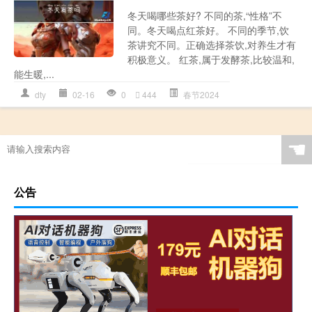
冬天喝哪些茶好? 不同的茶,“性格”不
同。冬天喝点红茶好。 不同的季节,饮
茶讲究不同。正确选择茶饮,对养生才有
积极意义。 红茶,属于发酵茶,比较温和,
能生暖,...
dty
02-16
0
444
春节2024
☚
公告