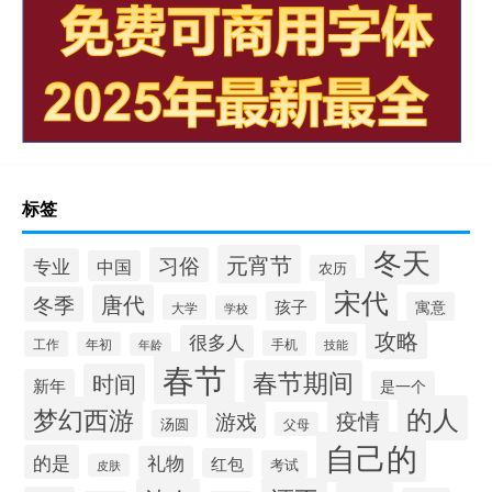
标签
冬天
元宵节
习俗
专业
中国
农历
宋代
唐代
冬季
孩子
寓意
大学
学校
攻略
很多人
工作
手机
年初
技能
年龄
春节
春节期间
时间
新年
是一个
的人
梦幻西游
疫情
游戏
汤圆
父母
自己的
的是
礼物
红包
考试
皮肤