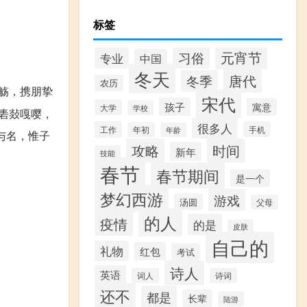
标签
元宵节
习俗
专业
中国
冬天
唐代
冬季
农历
觞，携朋挚
宋代
孩子
寓意
大学
学校
砉敥嘎嘤，
很多人
工作
手机
年初
年龄
与名，惟子
攻略
时间
新年
技能
春节
春节期间
是一个
梦幻西游
游戏
汤圆
父母
的人
疫情
的是
皮肤
自己的
礼物
红包
考试
诗人
英语
词人
诗词
还不
都是
长辈
陆游