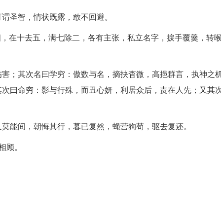
可谓圣智，情状既露，敢不回避。
非四，在十去五，满七除二，各有主张，私立名字，捩手覆羹，转
伤害；其次名曰学穷：傲数与名，摘抉杳微，高挹群言，执神之
其次曰命穷：影与行殊，而丑心妍，利居众后，责在人先；又其
人莫能间，朝悔其行，暮已复然，蝇营狗苟，驱去复还。
相顾。
。