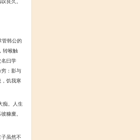
感叹良久。
掌管韩公的
，转喉触
次名曰学
命穷：影与
患，饥我寒
大痴。人生
慕彼糠糜。
。
君子虽然不