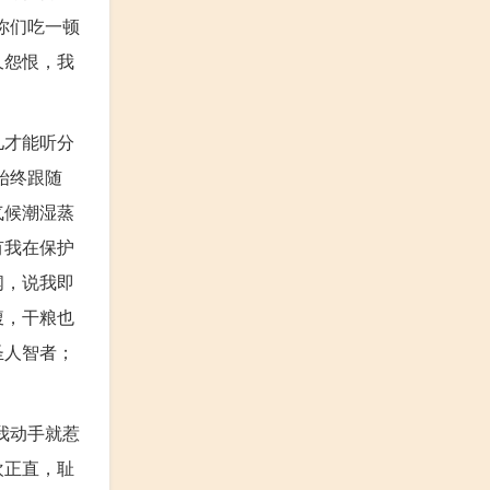
你们吃一顿
久怨恨，我
儿才能听分
始终跟随
气候潮湿蒸
有我在保护
闻，说我即
腹，干粮也
圣人智者；
我动手就惹
欢正直，耻