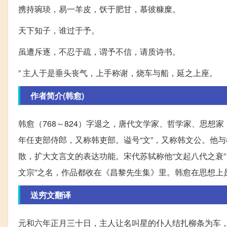
携持琬琰，易一羊皮，饫于肥甘，慕彼糠糜。
天下知子，谁过于予。
虽遭斥逐，不忍于疏，谓予不信，请质诗书。
” 主人于是垂头丧气，上手称谢，烧车与船，延之上座。
作者简介(韩愈)
韩愈（768～824）字退之，唐代文学家、哲学家、思
年任吏部侍郎，又称韩吏部。谥号“文”，又称韩文公。他
散，扩大文言文的表达功能。宋代苏轼称他“文起八代之衰”
文宗”之名，作品都收在《昌黎先生集》里。韩愈在思想上
送穷文翻译
元和六年正月三十日，主人让名叫星的仆人结扎柳条为车