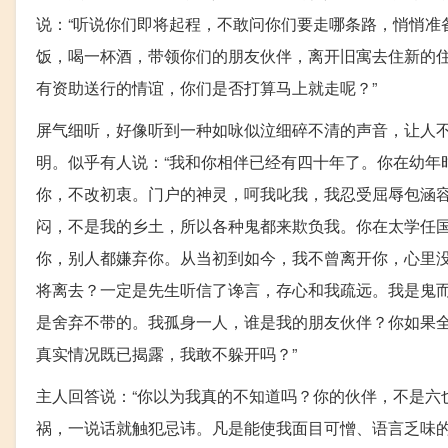
说：“听说你们即将起程，不敢问你们要走哪条路，悄悄准
饭，喝一杯酒，带领你们的朋友伙伴，离开旧寓去住新的
有资助送行的情谊，你们是否打算马上就走呢？”
屏气细听，好像听到一种如咏似泣细碎不清的声音，让人
明。似乎有人说：“我和你相伴已经有四十年了。你在幼年
你，不改初衷。门户的神灵，呵我叱我，我忍受屈辱包涵
闷，不是我的乡土，所以各种鬼都来欺负我。你在太学任
你，别人都嫌弃你。从当初到如今，我不曾离开你，心里
将离去？一定是先生听信了谗言，存心和我疏远。我是鬼
是舍弃不带的。我孤身一人，谁是我的朋友伙伴？你如果
真实情况既已揭露，我敢不躲开吗？”
主人回答说：“你以为我真的不知道吗？你的伙伴，不是六
祸，一说话就触犯忌讳。凡是能使我面目可憎、语言乏味