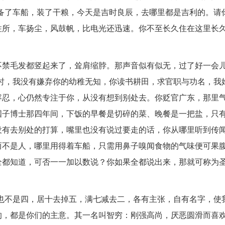
备了车船，装了干粮，今天是吉时良辰，去哪里都是吉利的。请
住所，车扬尘，风鼓帆，比电光还迅速。你不至长久住在这里长
不禁毛发都竖起来了，耸肩缩脖。那声音似有似无，过了好一会
时，我没有嫌弃你的幼稚无知，你读书耕田，求官职与功名，我
容忍，心仍然专注于你，从没有想到别处去。你贬官广东，那里
国子博士那四年间，下饭的早餐是切碎的菜、晚餐是一把盐，只
没有去别处的打算，嘴里也没有说过要走的话，你从哪里听到传
而不是人，哪里用得着车船，只需用鼻子嗅闻食物的气味便可果
全都知道，可否一一加以数说？你如果全都说出来，那就可称为
也不是四，居十去掉五，满七减去二，各有主张，自有名字，使
的，都是你们的主意。其一名叫智穷：刚强高尚，厌恶圆滑而喜