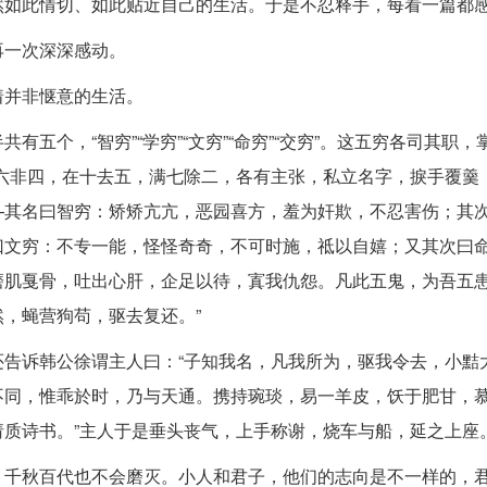
然如此情切、如此贴近自己的生活。于是不忍释手，每看一篇都
再一次深深感动。
着并非惬意的生活。
五个，“智穷”“学穷”“文穷”“命穷”“交穷”。这五穷各司其职，
六非四，在十去五，满七除二，各有主张，私立名字，捩手覆羹
—其名曰智穷：矫矫亢亢，恶园喜方，羞为奸欺，不忍害伤；其
曰文穷：不专一能，怪怪奇奇，不可时施，祗以自嬉；又其次曰
磨肌戛骨，吐出心肝，企足以待，寘我仇怨。凡此五鬼，为吾五
，蝇营狗苟，驱去复还。”
告诉韩公徐谓主人曰：“子知我名，凡我所为，驱我令去，小黠
不同，惟乖於时，乃与天通。携持琬琰，易一羊皮，饫于肥甘，
质诗书。”主人于是垂头丧气，上手称谢，烧车与船，延之上座
，千秋百代也不会磨灭。小人和君子，他们的志向是不一样的，