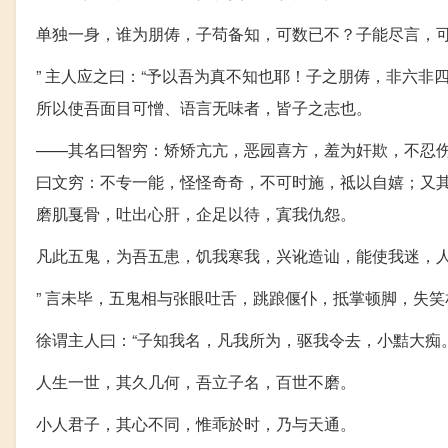
单独一身，谁为朋俦，子苟备知，可数已不？子能尽言，
” 主人应之曰：“予以吾为真不知也耶！子之朋俦，非六
所以使吾面目可憎、语言无味者，皆子之志也。
——其名曰智穷：矫矫亢亢，恶园喜方，羞为奸欺，不忍
曰文穷：不专一能，怪怪奇奇，不可时施，祗以自嬉；又
磨肌戛骨，吐出心肝，企足以待，寘我仇怨。
凡此五鬼，为吾五患，饥我寒我，兴讹造讪，能使我迷，
” 言未毕，五鬼相与张眼吐舌，跳踉偃仆，抵掌顿脚，失笑
徐谓主人曰：“子知我名，凡我所为，驱我令去，小黠大痴
人生一世，其久几何，吾立子名，百世不磨。
小人君子，其心不同，惟乖於时，乃与天通。