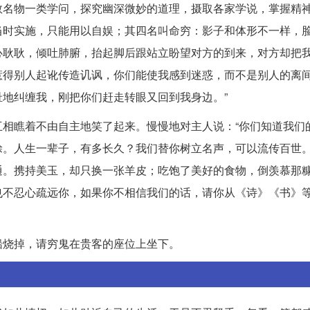
数名物一类学问，探究幽深微妙的道理，摄取各家学说，掌握精
当时实施，只能用以自娱；其四名叫命穷：影子和体形不一样，
心耿耿，倾吐肺腑，抬起脚后跟站立盼望对方的到来，对方却把
惹得别人起讹传造讥讽，你们能使我感到迷惑，而不是别人的离
地纠缠我，刚把你们赶走转眼又回到我身边。”
相瞧着不由自主地笑了起来。慢慢地对主人说：“你们知道我们
涂。人生一辈子，有多长久？我们替你树立名声，可以流传百世
通。携持美玉，却只换一张羊皮；吃饱了美好的食物，倒羡慕那
也不忍心疏远你，如果你不相信我们的话，请你从《诗》《书》
船烧掉，请穷鬼在贵客的座位上坐下。