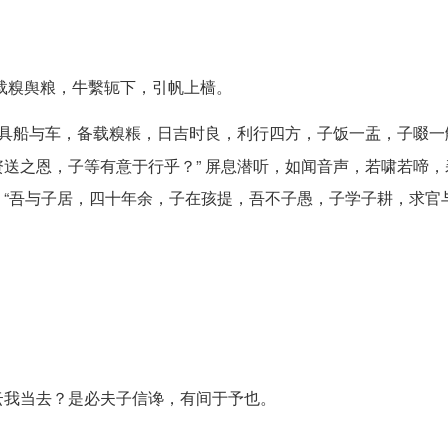
载糗舆粮，牛繫轭下，引帆上樯。
窃具船与车，备载糗粻，日吉时良，利行四方，子饭一盂，子啜一
送之恩，子等有意于行乎？” 屏息潜听，如闻音声，若啸若啼，
“吾与子居，四十年余，子在孩提，吾不子愚，子学子耕，求官
云我当去？是必夫子信谗，有间于予也。