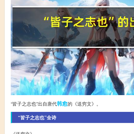
韩愈
“皆子之志也”出自唐代
的《送穷文》。
“皆子之志也”全诗
《送穷文》