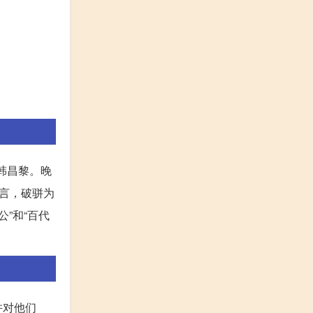
韩昌黎。晚
言，破骈为
”和“百代
并对他们