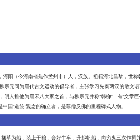
想家，河阳（今河南省焦作孟州市）人，汉族。祖籍河北昌黎，世称
与柳宗元同为唐代古文运动的倡导者，主张学习先秦两汉的散文语
，明人推他为唐宋八大家之首，与柳宗元并称“韩柳”，有“文章巨公
是中国“道统”观念的确立者，是尊儒反佛的里程碑式人物。
，捆草为船，装上干粮，套好牛车，升起帆船，向穷鬼三次作揖