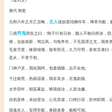
唐代 韩愈
主人
元和六年正月乙丑晦，
使奴星结柳作车，缚草为船，
穷鬼
三揖
而告之曰：“闻子行有日矣，鄙人不敢问所涂，
俦，去故就新，驾尘风，与电争先，子无底滞之尤，我有资
毛发尽竖，竦肩缩颈，疑有而无，久乃可明，若有言者曰：
是从，不变于初。
门神户灵，我叱我呵，包羞诡随，志不在他。
子迁南荒，热烁湿蒸，我非其乡，百鬼欺陵。
太学四年，朝韮暮盐，唯我保汝，人皆汝嫌。
自初及终，未始背汝，心无异谋，口绝行语，於何听闻，
我鬼非人，安用车船，鼻齅臭香，糗粻可捐。