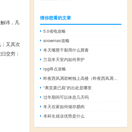
猜你想看的文章
喉触讳，凡
5.0省电攻略
snowman攻略
机；又其次
冬天嘴唇干裂用什么唇膏
次曰交穷：
兰花冬天室内如何养护
rpg终点攻略
昨夜西风凋碧树独上高楼（昨夜西风凋碧树 独上高楼望尽天涯路）
“离堂肃已扃”的出处是哪里
过年期间可以休息几天吗
冬天在家如何储存腊肉
本科生就业优势是什么