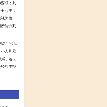
神要领；其
脸丑心美，
我视为仇
间所能办到
的名字和我
。小人和君
糠粥，这世
等经典中找