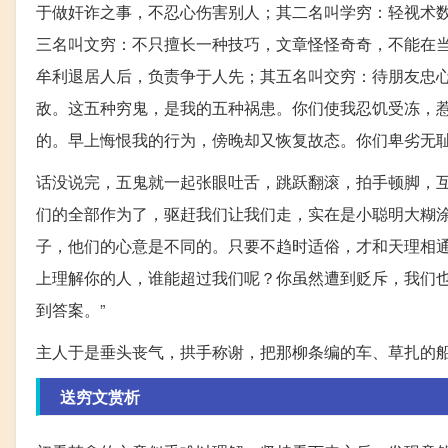
于做奸诈之事，不忍心伤害别人；其二名叫学穷：轻视术
三名叫文穷：不只擅长一种技巧，文章怪怪奇奇，不能在
牟利退居人后，负责争于人先；其五名叫交穷：待朋友忠
敌。这五种穷鬼，是我的五种祸患。你们使我忍饥受冻，
的。早上悔恨我的行为，傍晚却又恢复故态。你们卑劣无耻
话没说完，五鬼就一起张眼吐舌，跳跃翻滚，拍手顿脚，互
们的全部作为了，驱赶我们让我们走，实在是小聪明大糊
子，他们的心意是不同的。只要不趋时适俗，才和天理相
上理解你的人，谁能超过我们呢？你虽然遭到贬斥，我们
到答案。”
主人于是垂头丧气，拱手称谢，把那柳条编的车、草扎的
送穷文赏析