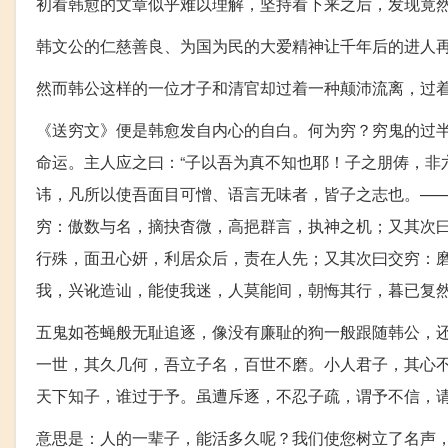
初看韩愈的文章似乎难以理解，坚持看下来之后，发现竟
韩文公的仁慈善良、为国为民的大爱精神让千年后的进人
然而韩公这样的一位才子和清官却过着一种颠沛流离，过
《送穷文》便是韩愈发自内心的自白。何为穷？穷鬼的过半共有
命运。主人应之曰：“子以吾为真不知也耶！子之朋俦，非
讳，凡所以使吾面目可憎、语言无味者，皆子之志也。—
穷：傲数与名，摘抉杳微，高挹群言，执神之机；又其次
行殊，面丑心妍，利居众后，责在人先；又其次曰交穷：
我，兴讹造讪，能使我迷，人莫能间，朝悔其行，暮已复然
五鬼如苍蝇般无耻追逐，像没有廉耻的狗一般跟随韩公，还
一世，其久几何，吾立子名，百世不磨。小人君子，其心
天下知子，谁过于予。虽遭斥逐，不忍子疏，谓予不信，请
意思是：人的一辈子，能活多久呢？我们使您树立了名声