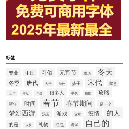
标签
冬天
元宵节
习俗
专业
中国
农历
宋代
唐代
冬季
孩子
寓意
大学
学校
攻略
很多人
工作
手机
年初
技能
年龄
春节
春节期间
时间
新年
是一个
的人
梦幻西游
疫情
游戏
汤圆
父母
自己的
的是
礼物
红包
考试
皮肤