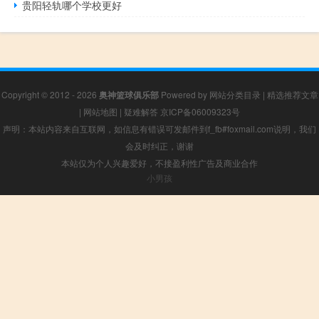
贵阳轻轨哪个学校更好
Copyright © 2012 - 2026
奥神篮球俱乐部
Powered by
网站分类目录
|
精选推荐文章
|
网站地图
|
疑难解答
京ICP备06009323号
声明：本站内容来自互联网，如信息有错误可发邮件到f_fb#foxmail.com说明，我们
会及时纠正，谢谢
本站仅为个人兴趣爱好，不接盈利性广告及商业合作
小男孩