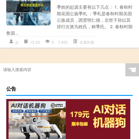
季姓的起源主要有以下几点： 1. 春秋时
期吴国公族季札 ：季札是春秋时期吴国
公族成员，因贤明仁德，后世子孙以其
排行次第为姓氏，称季氏。 2. 春秋时期
鲁国...
js
12-25
0
453
文章列表
☚
公告