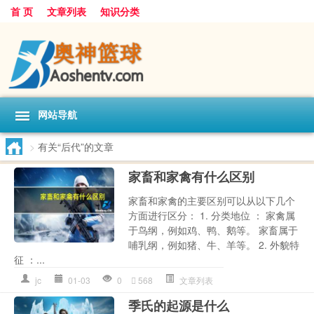
首 页
文章列表
知识分类
网站导航
>
有关“后代”的文章
家畜和家禽有什么区别
家畜和家禽的主要区别可以从以下几个
方面进行区分： 1. 分类地位 ： 家禽属
于鸟纲，例如鸡、鸭、鹅等。 家畜属于
哺乳纲，例如猪、牛、羊等。 2. 外貌特
征 ：...
jc
01-03
0
568
文章列表
季氏的起源是什么