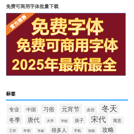
免费可商用字体批量下载
标签
冬天
元宵节
习俗
专业
中国
农历
宋代
唐代
冬季
孩子
寓意
大学
学校
攻略
很多人
工作
手机
年初
技能
年龄