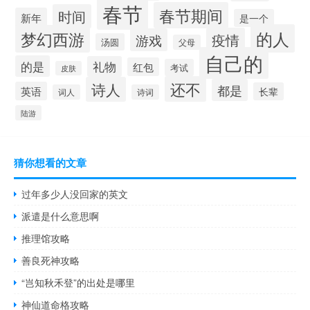
春节
春节期间
时间
新年
是一个
的人
梦幻西游
疫情
游戏
汤圆
父母
自己的
的是
礼物
红包
考试
皮肤
还不
诗人
都是
英语
长辈
词人
诗词
陆游
猜你想看的文章
过年多少人没回家的英文
派遣是什么意思啊
推理馆攻略
善良死神攻略
“岂知秋禾登”的出处是哪里
神仙道命格攻略