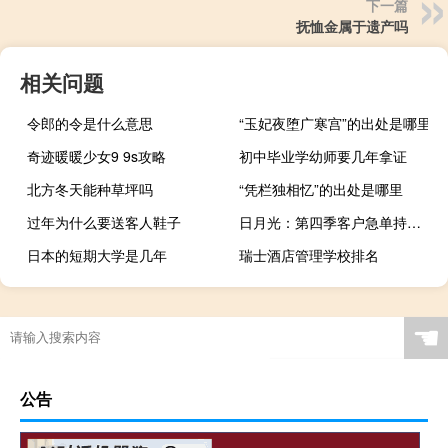
下一篇
抚恤金属于遗产吗
相关问题
令郎的令是什么意思
“玉妃夜堕广寒宫”的出处是哪里
奇迹暖暖少女9 9s攻略
初中毕业学幼师要几年拿证
北方冬天能种草坪吗
“凭栏独相忆”的出处是哪里
过年为什么要送客人鞋子
日月光：第四季客户急单持续下达 预估先进封装明年业绩有望同比倍增
日本的短期大学是几年
瑞士酒店管理学校排名
☚
公告