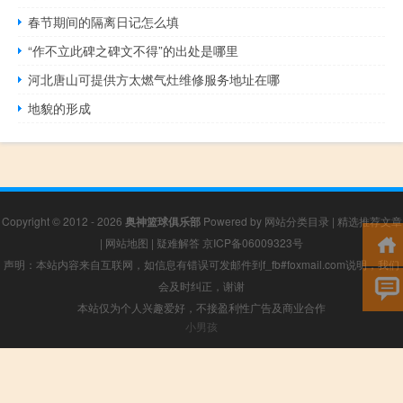
春节期间的隔离日记怎么填
“作不立此碑之碑文不得”的出处是哪里
河北唐山可提供方太燃气灶维修服务地址在哪
地貌的形成
Copyright © 2012 - 2026
奥神篮球俱乐部
Powered by
网站分类目录
|
精选推荐文章
|
网站地图
|
疑难解答
京ICP备06009323号
声明：本站内容来自互联网，如信息有错误可发邮件到f_fb#foxmail.com说明，我们
会及时纠正，谢谢
本站仅为个人兴趣爱好，不接盈利性广告及商业合作
小男孩