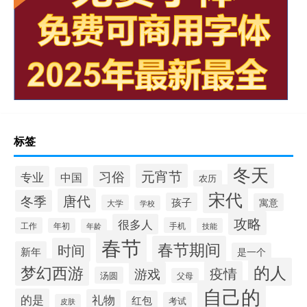
标签
冬天
元宵节
习俗
专业
中国
农历
宋代
唐代
冬季
孩子
寓意
大学
学校
攻略
很多人
工作
手机
年初
技能
年龄
春节
春节期间
时间
新年
是一个
的人
梦幻西游
疫情
游戏
汤圆
父母
自己的
的是
礼物
红包
考试
皮肤