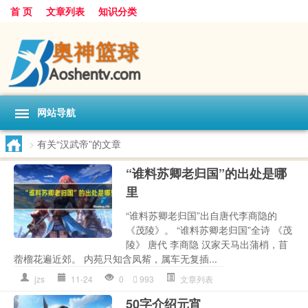
首 页
文章列表
知识分类
网站导航
>
有关“汉武帝”的文章
“谁料苏卿老归国”的出处是哪
里
“谁料苏卿老归国”出自唐代李商隐的
《茂陵》。 “谁料苏卿老归国”全诗 《茂
陵》 唐代 李商隐 汉家天马出蒲梢，苜
蓿榴花遍近郊。 内苑只知含凤觜，属车无复插...
jzs
11-24
0
993
文章列表
50字介绍元宵