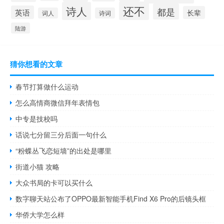
还不
诗人
都是
英语
长辈
词人
诗词
陆游
猜你想看的文章
春节打算做什么运动
怎么高情商微信拜年表情包
中专是技校吗
话说七分留三分后面一句什么
“粉蝶丛飞恋短墙”的出处是哪里
街道小猫 攻略
大众书局的卡可以买什么
数字聊天站公布了OPPO最新智能手机Find X6 Pro的后镜头框
华侨大学怎么样