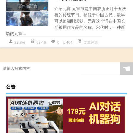
介绍元宵 元宵节是中国农历正月十五庆
祝的传统节日。起源于中国古代，最早
可以追溯到汉朝。元宵这个词在中国长
期被用作食品的名称。宋代时，一种新
颖的元宵...
sslake
02-16
0
464
文章列表
☚
公告