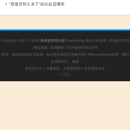
“犀箸厌饫久未下”的出处是哪里
Copyright © 2012 - 2026
奥神篮球俱乐部
Powered by
网站分类目录
|
精选推荐文章
|
网站地图
|
疑难解答
京ICP备06009323号
声明：本站内容来自互联网，如信息有错误可发邮件到f_fb#foxmail.com说明，我们
会及时纠正，谢谢
本站仅为个人兴趣爱好，不接盈利性广告及商业合作
小男孩