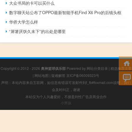
大众书局的卡可以买什么
数字聊天站公布了OPPO最新智能手机Find X6 Pro的后镜头框
华侨大学怎么样
“犀箸厌饫久未下”的出处是哪里
Copyright © 2012 - 2026
奥神篮球俱乐部
Powered by
网站分类目录
|
精选推荐文章
|
网站地图
|
疑难解答
京ICP备06009323号
声明：本站内容来自互联网，如信息有错误可发邮件到f_fb#foxmail.com说明，我们
会及时纠正，谢谢
本站仅为个人兴趣爱好，不接盈利性广告及商业合作
小男孩