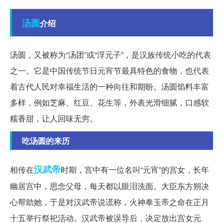
汤圆
介绍
汤圆，又被称为“汤团”或“浮元子”，是汉族传统小吃的代表
之一。它是中国传统节日元宵节最具特色的食物，也代表
着古代人民对幸福生活的一种向往和期盼。汤圆馅料丰富
多样，例如芝麻、红豆、花生等，外表光滑细腻，口感软
糯香甜，让人回味无穷。
吃汤圆的来历
汉武帝
相传在
时期，宫中有一位名叫“元宵”的宫女，长年
幽居宫中，思念父母，每天都以眼泪洗面。大臣东方朔决
心帮助她，于是对汉武帝说谎称，火神奉玉帝之命在正月
十五举行祭祀活动。汉武帝被误导后，决定放出宫女元