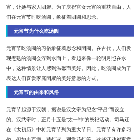
宵，让她与家人团聚。为了庆祝宫女元宵的重获自由，人
们在元宵节时吃汤圆，象征着团圆和思念。
元宵节为什么吃汤圆
元宵节吃汤圆的习俗象征着思念和团圆。在古代，人们发
现煮熟的汤圆会浮到水面上，看起来像一轮明月照在水
中，这种情景让人感到温馨而美好。因此，吃汤圆成为了
表达人们喜爱家庭团聚的美好意愿的方式。
元宵节的由来和风俗
元宵节起源于汉朝，据说是汉文帝为纪念“平吕”而设立
的。汉武帝时，正月十五是“太一神”的祭祀活动。司马迁
在《太初历》中将元宵节列为重大节日。元宵节有许多习
俗，例如走百病、猜灯谜、观赏花灯等，这些活动都寓意