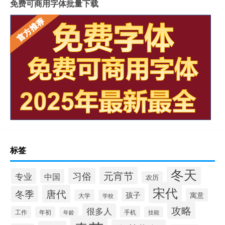
免费可商用字体批量下载
标签
冬天
元宵节
习俗
专业
中国
农历
宋代
唐代
冬季
孩子
寓意
大学
学校
攻略
很多人
工作
手机
年初
技能
年龄