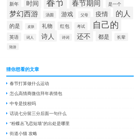
春节
春节期间
时间
新年
是一个
的人
梦幻西游
疫情
游戏
汤圆
父母
自己的
的是
礼物
红包
考试
皮肤
还不
诗人
都是
英语
长辈
词人
诗词
陆游
猜你想看的文章
春节打算做什么运动
怎么高情商微信拜年表情包
中专是技校吗
话说七分留三分后面一句什么
“粉蝶丛飞恋短墙”的出处是哪里
街道小猫 攻略