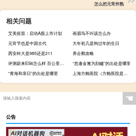
怎么把元宵炸熟
相关问题
艾美疫苗：启动A股上市计划
画眉鸟不叫该怎么办
元宵节也是中国古代
大年初几是狗过年的生日
西安科大是985还是211
养企鹅攻略
评测蔚来ES6怎么样 百公里加速4.24秒
“忽逢金篦为刮矑”的出处是哪里
“青海和亲日”的出处是哪里
上海方舱医院（方舱医院是什么意思）
☚
公告