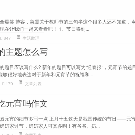
全爆笑 博客，急需关于教师节的三句半这个很多人还不知道，
在让我们一起来看看吧！ 1、节日将到...
847
生活助理
的主题怎么写
的题目应该写什么? 新年的题目可以写为“迎春报”，元宵节的题
能够很好地表达对于新年和元宵节的祝福和...
170
文章列表
吃元宵吗作文
煮元宵的细节多写一点 正月十五这天是我国传统的节日——元
奶奶家过节，奶奶家人可真多啊！有爷爷、奶...