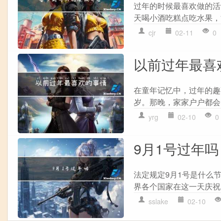
过年的时候最喜欢做的活
天喝小酒吃糕点吃水果，
cjr
02-11
0
以前过年最喜
在童年记忆中，过年的趣
岁。那晚，家家户户都会
yrg
02-10
0
9月1号过年吗
法定规定9月1号是什么
界各个国家在这一天庆祝
sslake
02-10