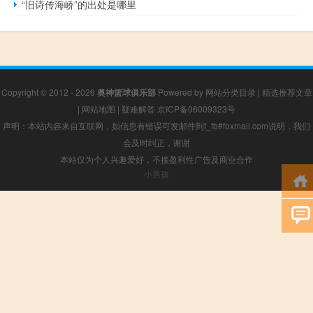
“旧诗传海峤”的出处是哪里
Copyright © 2012 - 2026
奥神篮球俱乐部
Powered by
网站分类目录
|
精选推荐文章
|
网站地图
|
疑难解答
京ICP备06009323号
声明：本站内容来自互联网，如信息有错误可发邮件到f_fb#foxmail.com说明，我们
会及时纠正，谢谢
本站仅为个人兴趣爱好，不接盈利性广告及商业合作
小男孩