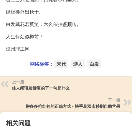
绿杨楼外出秋千。
白发戴花君莫笑，六幺催拍盏频传。
人生何处似樽前！
漳州理工网
网络标签：
宋代
游人
白发
上一篇
佳人闻语发娇嗔的下一句是什么
下一篇
拼多多抢红包的正确方式 - 快手刷双击秒刷自助苹果
相关问题