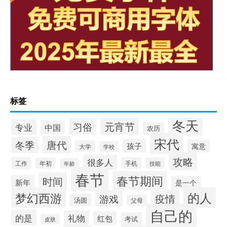
标签
冬天
元宵节
习俗
专业
中国
农历
宋代
唐代
冬季
孩子
寓意
大学
学校
攻略
很多人
工作
手机
年初
技能
年龄
春节
春节期间
时间
新年
是一个
的人
梦幻西游
疫情
游戏
汤圆
父母
自己的
的是
礼物
红包
考试
皮肤