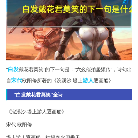
白发
“
戴花君莫笑”的下一句是：“六幺催拍盏频传”，诗句出
宋代
游人
自
欧阳修所著的《浣溪沙·堤上
逐画船》
“白发戴花君莫笑”全诗
《浣溪沙·堤上游人逐画船》
宋代 欧阳修
堤上游人逐画船，拍堤春水四垂天。