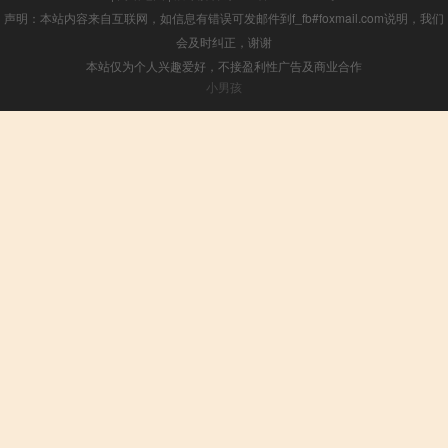
声明：本站内容来自互联网，如信息有错误可发邮件到f_fb#foxmail.com说明，我们
会及时纠正，谢谢
本站仅为个人兴趣爱好，不接盈利性广告及商业合作
小男孩