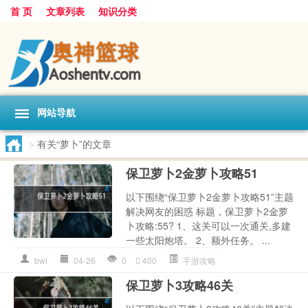
首 页
文章列表
知识分类
网站导航
>
有关“萝卜”的文章
保卫萝卜2金萝卜攻略51
以下围绕“保卫萝卜2金萝卜攻略51”主题
解决网友的困惑 标题，保卫萝卜2金萝
卜攻略:55? 1、这关可以一次通关,多建
一些太阳炮塔。 2、额外任务。 ...
bwl
04-26
0
400
手游攻略
保卫萝卜3攻略46关