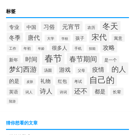
标签
冬天
元宵节
习俗
专业
中国
农历
宋代
唐代
冬季
孩子
寓意
大学
学校
攻略
很多人
工作
手机
年初
技能
年龄
春节
春节期间
时间
新年
是一个
的人
梦幻西游
疫情
游戏
汤圆
父母
自己的
的是
礼物
红包
考试
皮肤
还不
诗人
都是
英语
长辈
词人
诗词
陆游
猜你想看的文章