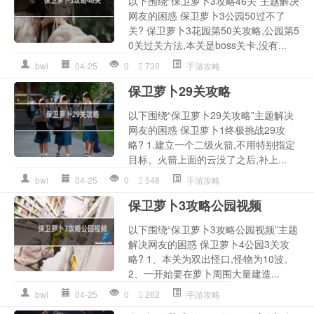
以下围绕“保卫萝卜3攻略46关”主题解决
网友的困惑 保卫萝卜3公园50过不了
关? 保卫萝卜3花园第50关攻略,公园第5
0关过关方法,本关是boss关卡,没有...
bwl
04-25
0
730
手游攻略
保卫萝卜29关攻略
以下围绕“保卫萝卜29关攻略”主题解决
网友的困惑 保卫萝卜1终极挑战29攻
略? 1.建立一个二级火箭,不用特别指定
目标。火箭上面的云没了之后,补上...
bwl
04-25
0
548
手游攻略
保卫萝卜3攻略公园视频
以下围绕“保卫萝卜3攻略公园视频”主题
解决网友的困惑 保卫萝卜4公园3关攻
略? 1、本关为双出怪口,怪物为10波。
2、一开始要在萝卜周围大量建造...
bwl
04-25
0
262
手游攻略