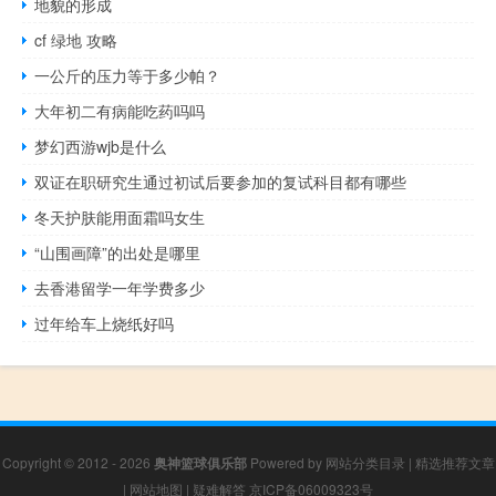
地貌的形成
cf 绿地 攻略
一公斤的压力等于多少帕？
大年初二有病能吃药吗吗
梦幻西游wjb是什么
双证在职研究生通过初试后要参加的复试科目都有哪些
冬天护肤能用面霜吗女生
“山围画障”的出处是哪里
去香港留学一年学费多少
过年给车上烧纸好吗
Copyright © 2012 - 2026
奥神篮球俱乐部
Powered by
网站分类目录
|
精选推荐文章
|
网站地图
|
疑难解答
京ICP备06009323号