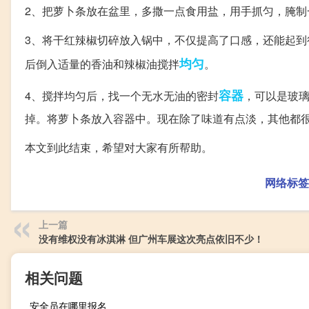
2、把萝卜条放在盆里，多撒一点食用盐，用手抓匀，腌
3、将干红辣椒切碎放入锅中，不仅提高了口感，还能起
均匀
后倒入适量的香油和辣椒油搅拌
。
容器
4、搅拌均匀后，找一个无水无油的密封
，可以是玻
掉。将萝卜条放入容器中。现在除了味道有点淡，其他都
本文到此结束，希望对大家有所帮助。
网络标签
上一篇
没有维权没有冰淇淋 但广州车展这次亮点依旧不少！
相关问题
安全员在哪里报名