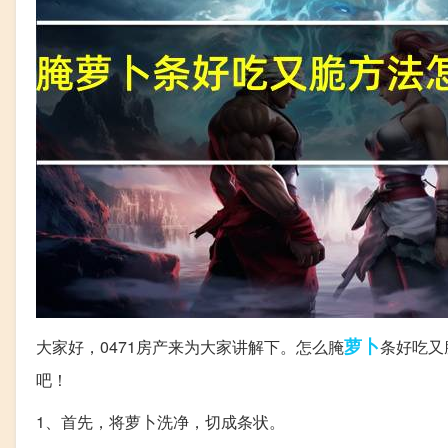
萝卜
大家好，0471房产来为大家讲解下。怎么腌
条好吃又
吧！
1、首先，将萝卜洗净，切成条状。