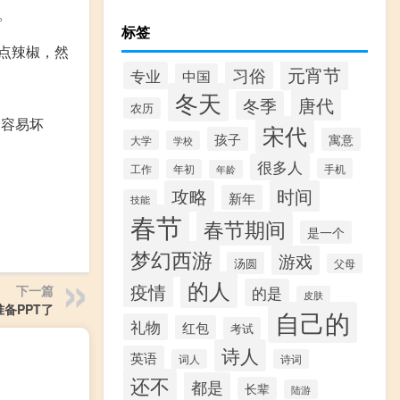
。
标签
点辣椒，然
元宵节
习俗
专业
中国
冬天
唐代
冬季
农历
，容易坏
宋代
孩子
寓意
大学
学校
很多人
工作
手机
年初
年龄
攻略
时间
新年
技能
春节
春节期间
是一个
梦幻西游
游戏
汤圆
父母
的人
疫情
下一篇
的是
皮肤
准备PPT了
自己的
礼物
红包
考试
诗人
英语
词人
诗词
还不
都是
长辈
陆游