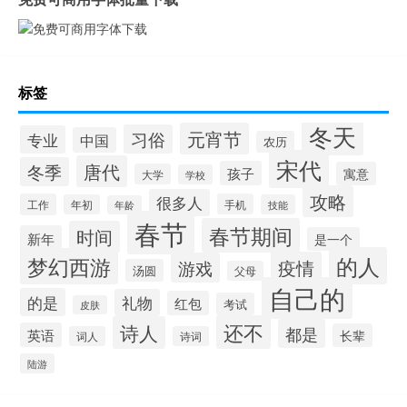
标签
冬天
元宵节
习俗
专业
中国
农历
宋代
唐代
冬季
孩子
寓意
大学
学校
攻略
很多人
工作
手机
年初
技能
年龄
春节
春节期间
时间
新年
是一个
的人
梦幻西游
疫情
游戏
汤圆
父母
自己的
的是
礼物
红包
考试
皮肤
还不
诗人
都是
英语
长辈
词人
诗词
陆游