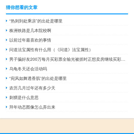
猜你想看的文章
“热则到处乘凉”的出处是哪里
株洲铁路是几本院校啊
以前过年最喜欢的事情
问道法宝属性有什么用（《问道》法宝属性）
男子骗好友200万每月买彩票全输光被抓时正想卖房继续买彩票 到底什么情况呢
乌龟冬天还会活动吗
“宛风如舞透香肌”的出处是哪里
农历几月过年还有多少天
刺猬是什么意思
拜年动态图像怎么弄出来