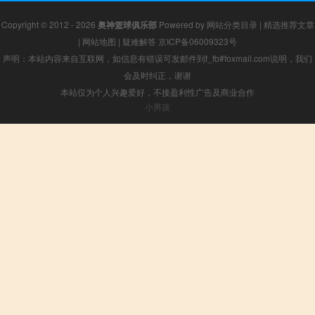
Copyright © 2012 - 2026
奥神篮球俱乐部
Powered by
网站分类目录
|
精选推荐文章
|
网站地图
|
疑难解答
京ICP备06009323号
声明：本站内容来自互联网，如信息有错误可发邮件到f_fb#foxmail.com说明，我们
会及时纠正，谢谢
本站仅为个人兴趣爱好，不接盈利性广告及商业合作
小男孩