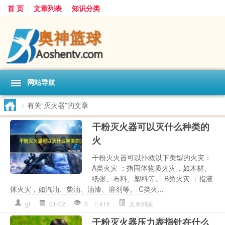
首 页
文章列表
知识分类
网站导航
>
有关“灭火器”的文章
干粉灭火器可以灭什么种类的
火
干粉灭火器可以扑救以下类型的火灾：
A类火灾 ：指固体物质火灾，如木材、
纸张、布料、塑料等。 B类火灾 ：指液
体火灾，如汽油、柴油、油漆、溶剂等。 C类火...
gf
01-02
0
415
文章列表
干粉灭火器压力表指针在什么