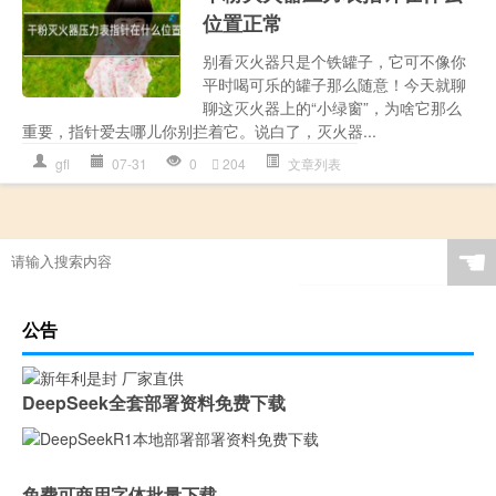
位置正常
别看灭火器只是个铁罐子，它可不像你
平时喝可乐的罐子那么随意！今天就聊
聊这灭火器上的“小绿窗”，为啥它那么
重要，指针爱去哪儿你别拦着它。说白了，灭火器...
gfl
07-31
0
204
文章列表
☚
公告
DeepSeek全套部署资料免费下载
免费可商用字体批量下载