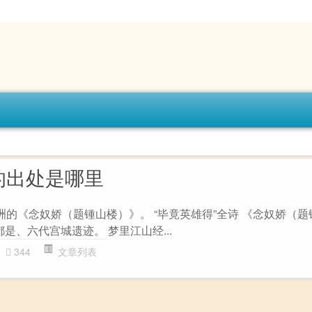
的出处是哪里
洲的《念奴娇（题锺山楼）》。 “毕竟英雄得”全诗 《念奴娇（
都是、六代宫城遗迹。 梦里江山经...
344
文章列表