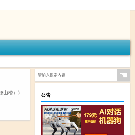
☚
题锺山楼）》
公告