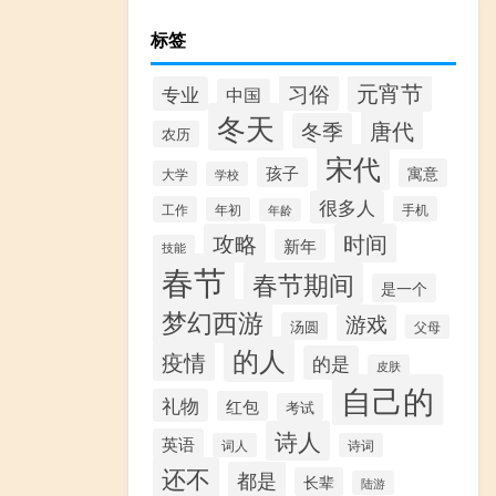
标签
元宵节
习俗
专业
中国
冬天
唐代
冬季
农历
宋代
孩子
寓意
大学
学校
很多人
工作
手机
年初
年龄
攻略
时间
新年
技能
春节
春节期间
是一个
梦幻西游
游戏
汤圆
父母
的人
疫情
的是
皮肤
自己的
礼物
红包
考试
诗人
英语
词人
诗词
还不
都是
长辈
陆游