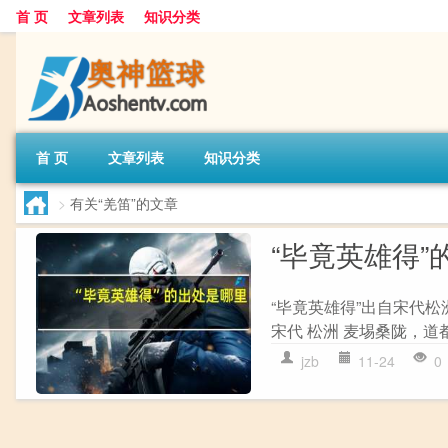
首 页
文章列表
知识分类
首 页
文章列表
知识分类
>
有关“羌笛”的文章
“毕竟英雄得”
“毕竟英雄得”出自宋代松
宋代 松洲 麦埸桑陇，道
jzb
11-24
0