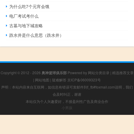
为什么吃7个元宵会饿
电厂考试考什么
古墓与地下城攻略
跌水井是什么意思（跌水井）
Copyright © 2012 - 2026
奥神篮球俱乐部
Powered by
网站分类目录
|
精选推荐文章
|
网站地图
|
疑难解答
京ICP备06009323号
声明：本站内容来自互联网，如信息有错误可发邮件到f_fb#foxmail.com说明，我们
会及时纠正，谢谢
本站仅为个人兴趣爱好，不接盈利性广告及商业合作
小男孩