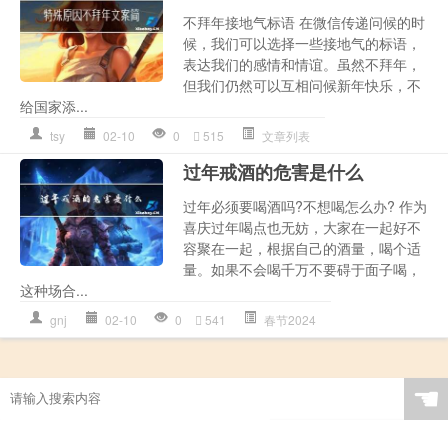
不拜年接地气标语 在微信传递问候的时
候，我们可以选择一些接地气的标语，
表达我们的感情和情谊。虽然不拜年，
但我们仍然可以互相问候新年快乐，不
给国家添...
tsy
02-10
0
515
文章列表
过年戒酒的危害是什么
过年必须要喝酒吗?不想喝怎么办? 作为
喜庆过年喝点也无妨，大家在一起好不
容聚在一起，根据自己的酒量，喝个适
量。如果不会喝千万不要碍于面子喝，
这种场合...
gnj
02-10
0
541
春节2024
☚