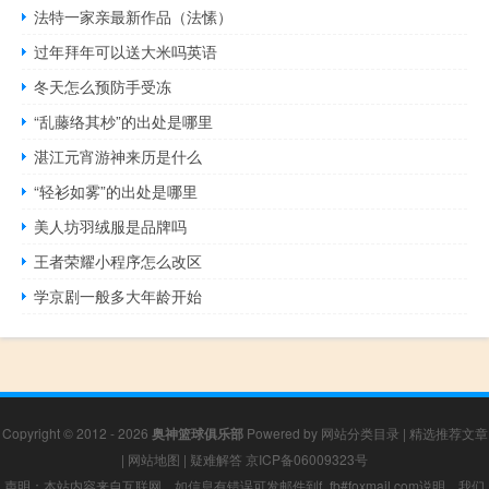
法特一家亲最新作品（法愫）
过年拜年可以送大米吗英语
冬天怎么预防手受冻
“乱藤络其杪”的出处是哪里
湛江元宵游神来历是什么
“轻衫如雾”的出处是哪里
美人坊羽绒服是品牌吗
王者荣耀小程序怎么改区
学京剧一般多大年龄开始
Copyright © 2012 - 2026
奥神篮球俱乐部
Powered by
网站分类目录
|
精选推荐文章
|
网站地图
|
疑难解答
京ICP备06009323号
声明：本站内容来自互联网，如信息有错误可发邮件到f_fb#foxmail.com说明，我们