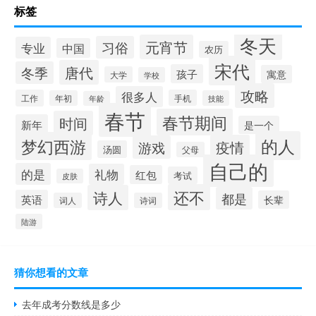
标签
冬天
元宵节
习俗
专业
中国
农历
宋代
唐代
冬季
孩子
寓意
大学
学校
攻略
很多人
工作
手机
年初
技能
年龄
春节
春节期间
时间
新年
是一个
的人
梦幻西游
疫情
游戏
汤圆
父母
自己的
的是
礼物
红包
考试
皮肤
还不
诗人
都是
英语
长辈
词人
诗词
陆游
猜你想看的文章
去年成考分数线是多少