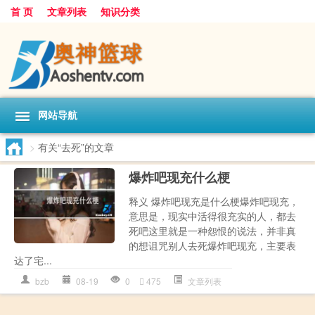
首 页
文章列表
知识分类
网站导航
>
有关“去死”的文章
爆炸吧现充什么梗
释义 爆炸吧现充是什么梗爆炸吧现充，
意思是，现实中活得很充实的人，都去
死吧这里就是一种怨恨的说法，并非真
的想诅咒别人去死爆炸吧现充，主要表
达了宅...
bzb
08-19
0
475
文章列表