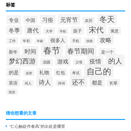
标签
冬天
元宵节
习俗
专业
中国
农历
宋代
唐代
冬季
孩子
寓意
大学
学校
攻略
很多人
工作
手机
年初
技能
年龄
春节
春节期间
时间
新年
是一个
的人
梦幻西游
疫情
游戏
汤圆
父母
自己的
的是
礼物
红包
考试
皮肤
还不
诗人
都是
英语
长辈
词人
诗词
陆游
猜你想看的文章
“仁心触处作春风”的出处是哪里