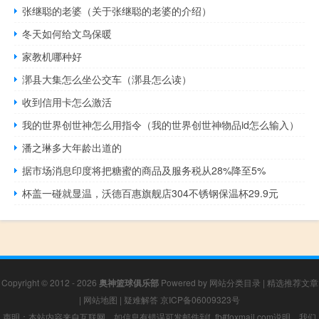
张继聪的老婆（关于张继聪的老婆的介绍）
冬天如何给文鸟保暖
家教机哪种好
漷县大集怎么坐公交车（漷县怎么读）
收到信用卡怎么激活
我的世界创世神怎么用指令（我的世界创世神物品id怎么输入）
潘之琳多大年龄出道的
据市场消息印度将把糖蜜的商品及服务税从28%降至5%
杯盖一碰就显温，沃德百惠旗舰店304不锈钢保温杯29.9元
Copyright © 2012 - 2026
奥神篮球俱乐部
Powered by
网站分类目录
|
精选推荐文章
|
网站地图
|
疑难解答
京ICP备06009323号
声明：本站内容来自互联网，如信息有错误可发邮件到f_fb#foxmail.com说明，我们