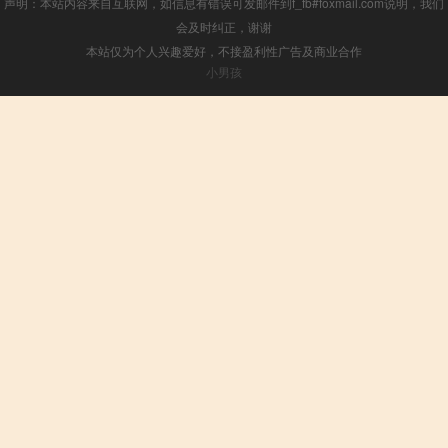
声明：本站内容来自互联网，如信息有错误可发邮件到f_fb#foxmail.com说明，我们
会及时纠正，谢谢
本站仅为个人兴趣爱好，不接盈利性广告及商业合作
小男孩