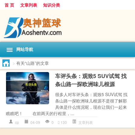
首 页
文章列表
知识分类
网站导航
>
有关“山路”的文章
车评头条：观致5 SUV试驾 找
条山路一探欧洲味儿根源
很多人对车评头条：观致5 SUV试驾 找
条山路一探欧洲味儿根源不是很了解那
具体是什么情况呢，现在让我们一起来
瞧瞧吧！ 在前两天的行程里，...
cp
04-09
0
130
文章列表