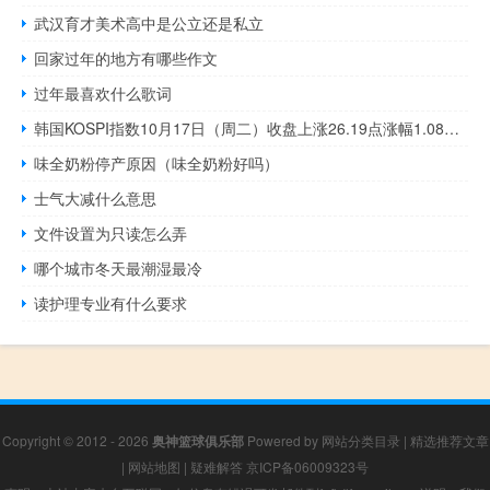
武汉育才美术高中是公立还是私立
回家过年的地方有哪些作文
过年最喜欢什么歌词
韩国KOSPI指数10月17日（周二）收盘上涨26.19点涨幅1.08%报2462.43点
味全奶粉停产原因（味全奶粉好吗）
士气大减什么意思
文件设置为只读怎么弄
哪个城市冬天最潮湿最冷
读护理专业有什么要求
Copyright © 2012 - 2026
奥神篮球俱乐部
Powered by
网站分类目录
|
精选推荐文章
|
网站地图
|
疑难解答
京ICP备06009323号