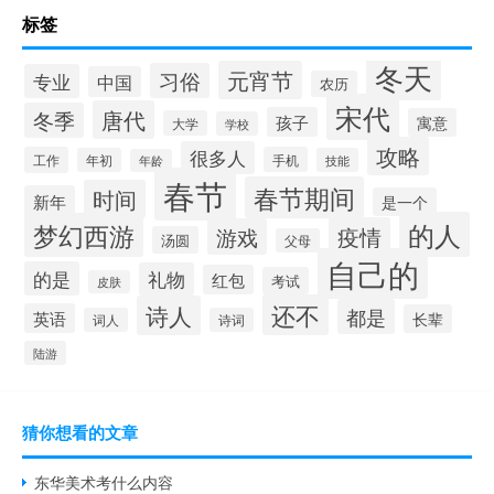
标签
冬天
元宵节
习俗
专业
中国
农历
宋代
唐代
冬季
孩子
寓意
大学
学校
攻略
很多人
工作
手机
年初
技能
年龄
春节
春节期间
时间
新年
是一个
的人
梦幻西游
疫情
游戏
汤圆
父母
自己的
的是
礼物
红包
考试
皮肤
还不
诗人
都是
英语
长辈
词人
诗词
陆游
猜你想看的文章
东华美术考什么内容