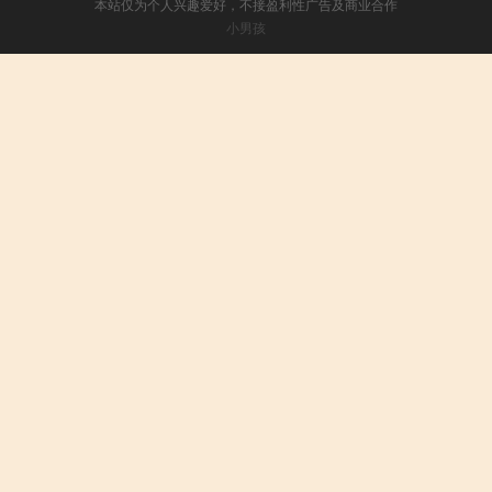
本站仅为个人兴趣爱好，不接盈利性广告及商业合作
小男孩