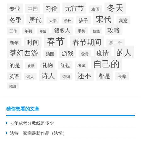
冬天
元宵节
习俗
专业
中国
农历
宋代
唐代
冬季
孩子
寓意
大学
学校
攻略
很多人
工作
手机
年初
技能
年龄
春节
春节期间
时间
新年
是一个
的人
梦幻西游
疫情
游戏
汤圆
父母
自己的
的是
礼物
红包
考试
皮肤
还不
诗人
都是
英语
长辈
词人
诗词
陆游
猜你想看的文章
去年成考分数线是多少
法特一家亲最新作品（法愫）