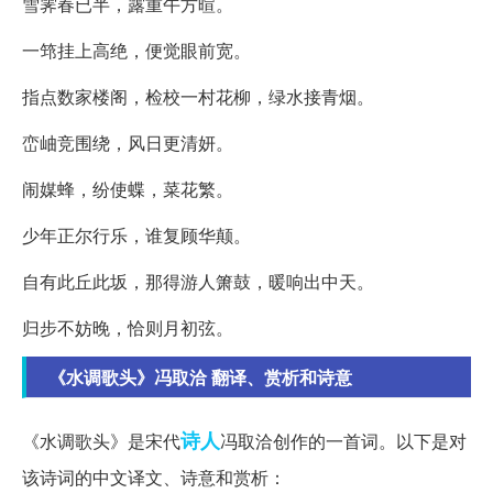
雪霁春已半，露重午方暄。
一筇挂上高绝，便觉眼前宽。
指点数家楼阁，检校一村花柳，绿水接青烟。
峦岫竞围绕，风日更清妍。
闹媒蜂，纷使蝶，菜花繁。
少年正尔行乐，谁复顾华颠。
自有此丘此坂，那得游人箫鼓，暖响出中天。
归步不妨晚，恰则月初弦。
《水调歌头》冯取洽 翻译、赏析和诗意
诗人
《水调歌头》是宋代
冯取洽创作的一首词。以下是对
该诗词的中文译文、诗意和赏析：