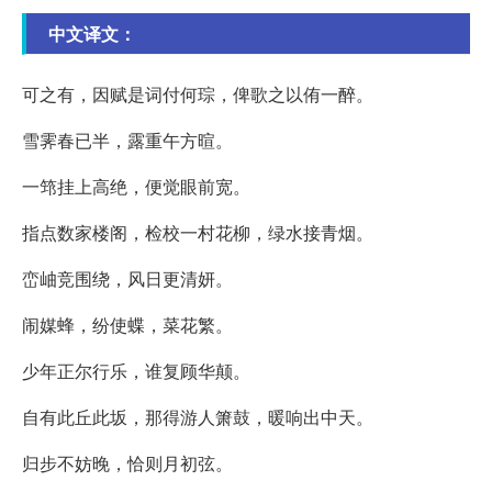
中文译文：
可之有，因赋是词付何琮，俾歌之以侑一醉。
雪霁春已半，露重午方暄。
一筇挂上高绝，便觉眼前宽。
指点数家楼阁，检校一村花柳，绿水接青烟。
峦岫竞围绕，风日更清妍。
闹媒蜂，纷使蝶，菜花繁。
少年正尔行乐，谁复顾华颠。
自有此丘此坂，那得游人箫鼓，暖响出中天。
归步不妨晚，恰则月初弦。