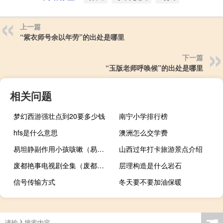
上一篇
“紫衣师号余以年劳”的出处是哪里
下一篇
“玉版老师呼唤候”的出处是哪里
相关问题
梦幻西游强壮点到20要多少钱
南宁小学排行榜
hfs是什么意思
澳洲怎么交学费
易坦静副作用小孩咳嗽（易坦静副作用）
山西过年打卡旅游景点介绍
废都艳事电视剧全集（废都艳事）
层理构造是什么岩石
信号传输方式
冬天要不要加油保暖
☚