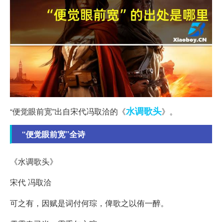
水调歌头
“便觉眼前宽”出自宋代冯取洽的《
》。
“便觉眼前宽”全诗
《水调歌头》
宋代 冯取洽
可之有，因赋是词付何琮，俾歌之以侑一醉。