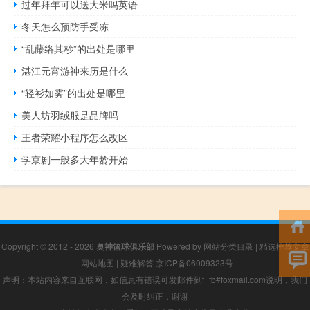
过年拜年可以送大米吗英语
冬天怎么预防手受冻
“乱藤络其杪”的出处是哪里
湛江元宵游神来历是什么
“轻衫如雾”的出处是哪里
美人坊羽绒服是品牌吗
王者荣耀小程序怎么改区
学京剧一般多大年龄开始
Copyright © 2012 - 2026
奥神篮球俱乐部
Powered by
网站分类目录
|
精选推荐文章
|
网站地图
|
疑难解答
京ICP备06009323号
声明：本站内容来自互联网，如信息有错误可发邮件到f_fb#foxmail.com说明，我们
会及时纠正，谢谢