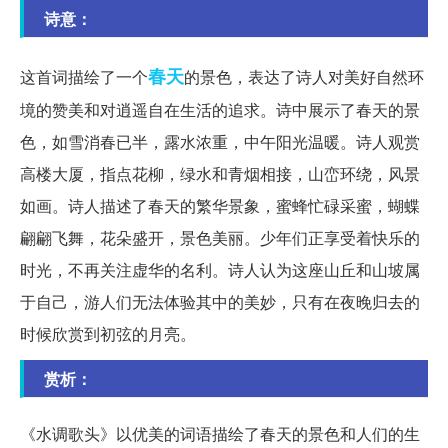
诗意：
春天
这首词描绘了一个
的景色，表达了诗人对美好自然环
境的赞美和对逍遥自在生活的追求。诗中展示了春天的景
色，如雪消春已半，露水浓重，中午阳光温暖。诗人观赏
高楼大厦，指点花柳，绿水和青烟相接，山峦环绕，风景
如画。诗人描述了春天的繁华景象，蜜蜂忙碌采蜜，蝴蝶
翩翩飞舞，花朵盛开，景色美丽。少年们正享受着快乐的
时光，不再关注虚华的名利。诗人认为这座山丘和山坡属
于自己，游人们无法体验其中的美妙，只有在夜晚归去的
时候欣赏到初弦的月亮。
赏析：
《水调歌头》以优美的词语描绘了春天的景色和人们的生