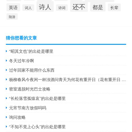
还不
诗人
都是
英语
长辈
词人
诗词
陆游
猜你想看的文章
“昭其文也”的出处是哪里
冬天过年冷啊
过年回家不能用什么东西
杨柳春风今夜闲一杯浊酒问青天为何花有重开日（花有重开日 人无再少年 的意思是什么）
密室逃脱时光巴士攻略
“长松落雪孤猿哀”的出处是哪里
元宵节南方放假吗吗
询问攻略
“不知不觉上心头”的出处是哪里