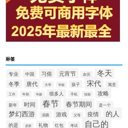
标签
冬天
元宵节
习俗
专业
中国
农历
宋代
唐代
冬季
孩子
寓意
大学
学校
攻略
很多人
工作
手机
年初
技能
年龄
春节
春节期间
时间
新年
是一个
的人
梦幻西游
疫情
游戏
汤圆
父母
自己的
的是
礼物
红包
考试
皮肤