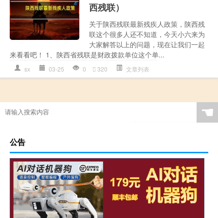
西残联）
关于陕西残联最新残疾人政策，陕西残
联这个很多人还不知道，今天小六来为
大家解答以上的问题，现在让我们一起
来看看吧！ 1、陕西省残联是财政拨款单位这个单...
sx
03-25
0
320
文章列表
☚
公告