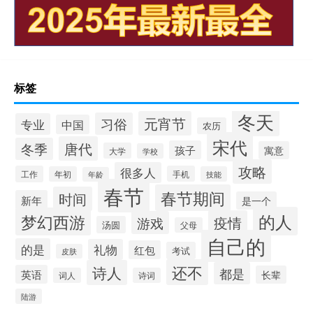
标签
冬天
元宵节
习俗
专业
中国
农历
宋代
唐代
冬季
孩子
寓意
大学
学校
攻略
很多人
工作
手机
年初
技能
年龄
春节
春节期间
时间
新年
是一个
的人
梦幻西游
疫情
游戏
汤圆
父母
自己的
的是
礼物
红包
考试
皮肤
还不
诗人
都是
英语
长辈
词人
诗词
陆游