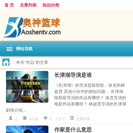
首 页
文章列表
知识分类
网站导航
>
有关“作品”的文章
长津湖导演是谁
《长津湖》的导演是陈凯歌、徐克和林
超贤 其他小伙伴的相似问题： 长津湖
陈凯歌导演的作品有哪些？ 徐克导演的
电影作品有哪些？ 林超贤导演的长津湖
剧情介绍...
zj
12-26
0
517
文章列表
作家是什么意思