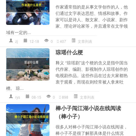
作家通常指的是从事文学创作的人，他
们通过文字表达思想、情感和故事。作
家可以是诗人、散文家、小说家、剧作
家、理论评论家等，并且通常在文学领
域有一定的...
zj
12-18
0
407
文章列表
琼瑶什么梗
释义 “琼瑶剧”这个梗的含义是指中国当
代作家、编剧、影视制作人琼瑶创作的
电视剧作品。这些作品在过去大家都热
衷于观看，而现在则经常被人拿来吐
槽。 琼...
rys
08-15
0
898
文章列表
棒小子闯江湖小说在线阅读
（棒小子）
很多人对棒小子闯江湖小说在线阅读，
棒小子不是很了解那具体是什么情况