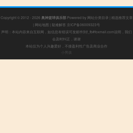
Copyright © 2012 - 2026
奥神篮球俱乐部
Powered by
网站分类目录
|
精选推荐文章
|
网站地图
|
疑难解答
京ICP备06009323号
声明：本站内容来自互联网，如信息有错误可发邮件到f_fb#foxmail.com说明，我们
会及时纠正，谢谢
本站仅为个人兴趣爱好，不接盈利性广告及商业合作
小男孩