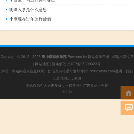
明珠入拿是什么意思
小度现在过年怎样放假
Copyright © 2012 - 2026
奥神篮球俱乐部
Powered by
网站分类目录
|
精选推荐文章
|
网站地图
|
疑难解答
京ICP备06009323号
声明：本站内容来自互联网，如信息有错误可发邮件到f_fb#foxmail.com说明，我们
会及时纠正，谢谢
本站仅为个人兴趣爱好，不接盈利性广告及商业合作
小男孩