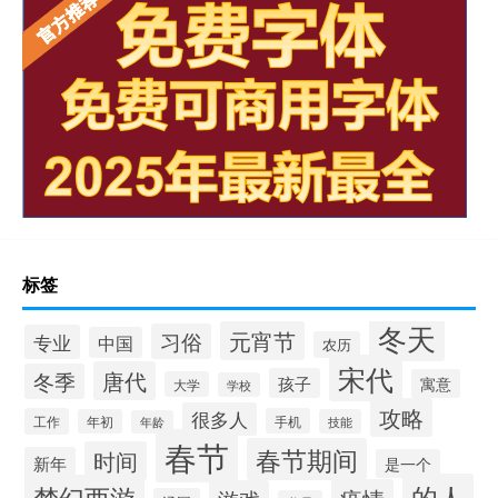
标签
冬天
元宵节
习俗
专业
中国
农历
宋代
唐代
冬季
孩子
寓意
大学
学校
攻略
很多人
工作
手机
年初
技能
年龄
春节
春节期间
时间
新年
是一个
的人
梦幻西游