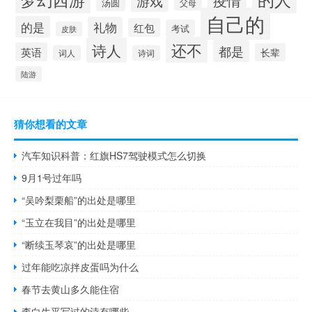
疫情
游戏
汤圆
父母
自己的
的是
礼物
红包
考试
皮肤
还不
诗人
都是
英语
长辈
词人
诗词
陆游
猜你想看的文章
汽车知识科普：红旗HS7驾驶模式怎么切换
9月1号过年吗
“吴吟梨栗船”的出处是哪里
“玉立在我目”的出处是哪里
“断续玉琴哀”的出处是哪里
过年能吃凉拌皮蛋吗为什么
春节去黄山多久能住宿
李白生平写过的诗有哪些