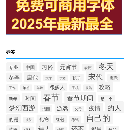
标签
冬天
元宵节
习俗
专业
中国
农历
宋代
唐代
冬季
孩子
寓意
大学
学校
攻略
很多人
工作
手机
年初
技能
年龄
春节
春节期间
时间
新年
是一个
的人
梦幻西游
疫情
游戏
汤圆
父母
自己的
的是
礼物
红包
考试
皮肤
还不
诗人
都是
英语
长辈
词人
诗词