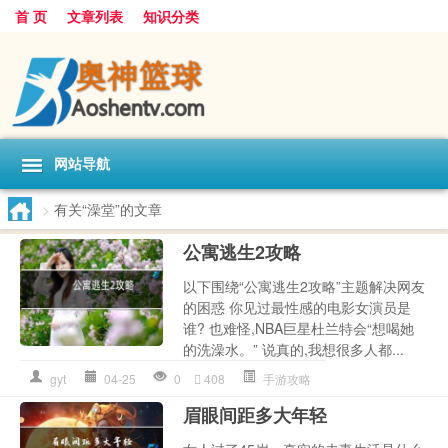
首 页
文章列表
知识分类
网站导航
>
有关“澡堂”的文章
公寓逃生2攻略
以下围绕“公寓逃生2攻略”主题解决网友
的困惑 你见过最性感的电影女演员是
谁? 也难怪,NBA巨星杜兰特会“想喝她
的洗澡水。” 说真的,我想很多人都...
gyt
04-25
0
408
手游攻略
眉眼间距多大年轻