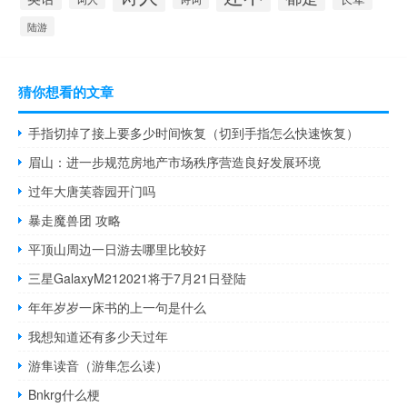
陆游
猜你想看的文章
手指切掉了接上要多少时间恢复（切到手指怎么快速恢复）
眉山：进一步规范房地产市场秩序营造良好发展环境
过年大唐芙蓉园开门吗
暴走魔兽团 攻略
平顶山周边一日游去哪里比较好
三星GalaxyM212021将于7月21日登陆
年年岁岁一床书的上一句是什么
我想知道还有多少天过年
游隼读音（游隼怎么读）
Bnkrg什么梗