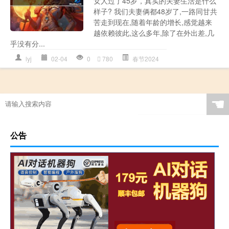
女人过了45岁，真实的夫妻生活是什么
样子? 我们夫妻俩都48岁了,一路同甘共
苦走到现在,随着年龄的增长,感觉越来
越依赖彼此,这么多年,除了在外出差,几
乎没有分...
lyj
02-04
0
780
春节2024
☚
公告