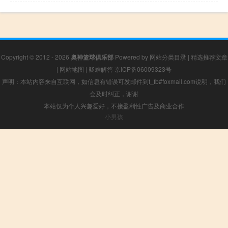
Copyright © 2012 - 2026
奥神篮球俱乐部
Powered by
网站分类目录
|
精选推荐文章
|
网站地图
|
疑难解答
京ICP备06009323号
声明：本站内容来自互联网，如信息有错误可发邮件到f_fb#foxmail.com说明，我们
会及时纠正，谢谢
本站仅为个人兴趣爱好，不接盈利性广告及商业合作
小男孩