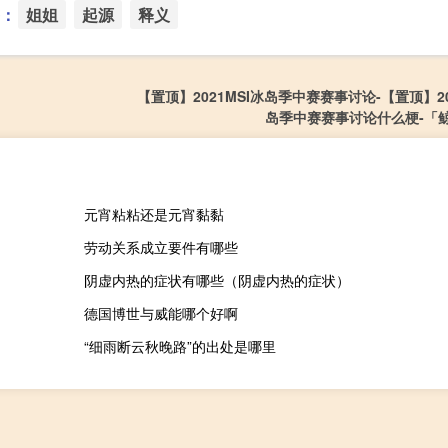
：
姐姐
起源
释义
【置顶】2021MSI冰岛季中赛赛事讨论-【置顶】20
岛季中赛赛事讨论什么梗-「
元宵粘粘还是元宵黏黏
劳动关系成立要件有哪些
阴虚内热的症状有哪些（阴虚内热的症状）
德国博世与威能哪个好啊
“细雨断云秋晚路”的出处是哪里