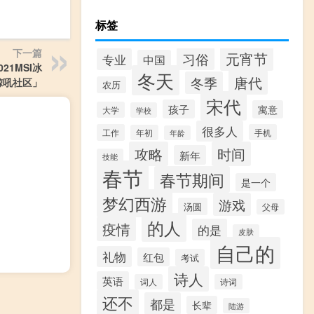
标签
下一篇
元宵节
习俗
专业
中国
21MSI冰
冬天
唐代
冬季
鲸吼社区」
农历
宋代
孩子
寓意
大学
学校
很多人
工作
手机
年初
年龄
攻略
时间
新年
技能
春节
春节期间
是一个
梦幻西游
游戏
汤圆
父母
的人
疫情
的是
皮肤
自己的
礼物
红包
考试
诗人
英语
词人
诗词
还不
都是
长辈
陆游