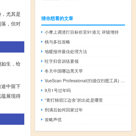
势，尤其是
猜你想看的文章
利落，但对
小摩上调渣打目标价至91港元 评级增持
桃与多拉攻略
地暖报停最佳处理方法
吐字归音训练要领
栩如生，给
冬天中国哪边黑天早
VueScan Professional(扫描仪扫图工具) V9.7.50 X64 官方最新版（VueScan Professional(扫描仪扫图工具) V9.7.50 X64 官方最新版功能简介）
旅途中留下
9月1号过年吗
底蕴展现得
“青灯独宿江边舍”的出处是哪里
刑满后如何回家过年
攻略声优