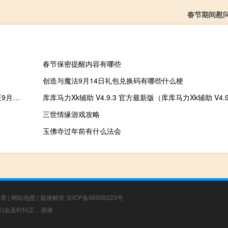
春节期间慰
春节保密提醒内容有哪些
创造与魔法9月14日礼包兑换码有哪些什么梗
美国能源部（DOE）：美国战略石油储备（SPR）连续增长八周至9月22日达到3.515亿桶
三世情缘游戏攻略
玉佛寺过年前有什么法会
文章
|
网站地图
|
疑难解答
京ICP备06009323号
，我们会及时纠正，谢谢