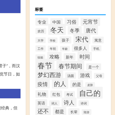
标签
元宵节
习俗
专业
中国
冬天
唐代
冬季
农历
宋代
孩子
寓意
大学
学校
很多人
工作
手机
年初
年龄
攻略
时间
新年
技能
春节
春节期间
子”，而汉
是一个
梦幻西游
统节日，如
游戏
汤圆
父母
的人
疫情
的是
皮肤
自己的
礼物
红包
考试
诗人
英语
词人
诗词
很经典，但
还不
都是
长辈
陆游