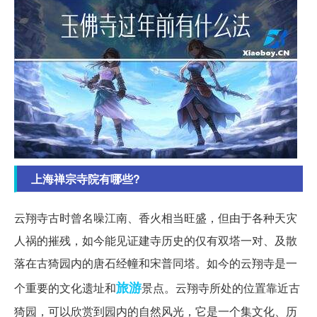
上海禅宗寺院有哪些?
云翔寺古时曾名噪江南、香火相当旺盛，但由于各种天灾
人祸的摧残，如今能见证建寺历史的仅有双塔一对、及散
落在古猗园内的唐石经幢和宋普同塔。如今的云翔寺是一
旅游
个重要的文化遗址和
景点。云翔寺所处的位置靠近古
猗园，可以欣赏到园内的自然风光，它是一个集文化、历