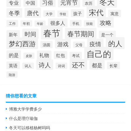
冬天
元宵节
习俗
专业
中国
农历
宋代
唐代
冬季
孩子
寓意
大学
学校
攻略
很多人
工作
手机
年初
技能
年龄
春节
春节期间
时间
新年
是一个
的人
梦幻西游
疫情
游戏
汤圆
父母
自己的
的是
礼物
红包
考试
皮肤
还不
诗人
都是
英语
长辈
词人
诗词
陆游
猜你想看的文章
博雅大学学费多少
什么是理疗瑜伽
冬天可以移植杨树吗吗