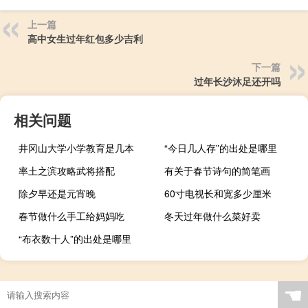
上一篇
高中女生过年红包多少吉利
下一篇
过年长沙沐足还开吗
相关问题
井冈山大学小学教育是几本
“今日几人存”的出处是哪里
率土之滨攻略武将搭配
有关于春节诗句的简笔画
除夕早还是元宵晚
60寸电视长和宽多少厘米
春节做什么手工给妈妈吃
冬天过年做什么菜好卖
“布衣数十人”的出处是哪里
☚