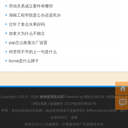
劳动关系成立要件有哪些
湖南工程学院是公办还是民办
过年了拿点水果好吗
加拿大为什么不独立
psp怎么恢复出厂设置
何苦而不平的上一句是什么
bonia是什么牌子
Copyright © 2012 - 2026
奥神篮球俱乐部
Powered by
网站分类目录
|
精选推荐文章
|
网站地图
|
疑难解答
京ICP备06009323号
声明：本站内容来自互联网，如信息有错误可发邮件到f_fb#foxmail.com说明，我们
会及时纠正，谢谢
本站仅为个人兴趣爱好，不接盈利性广告及商业合作