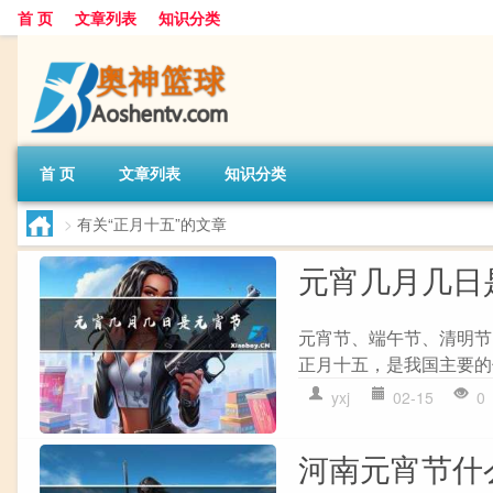
首 页
文章列表
知识分类
首 页
文章列表
知识分类
>
有关“正月十五”的文章
元宵几月几日
元宵节、端午节、清明节
正月十五，是我国主要的
yxj
02-15
0
河南元宵节什