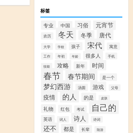
标签
元宵节
习俗
专业
中国
冬天
唐代
冬季
农历
宋代
孩子
寓意
大学
学校
很多人
工作
手机
年初
年龄
攻略
时间
新年
技能
春节
春节期间
是一个
梦幻西游
游戏
汤圆
父母
的人
疫情
的是
皮肤
自己的
礼物
红包
考试
诗人
英语
词人
诗词
还不
都是
长辈
陆游