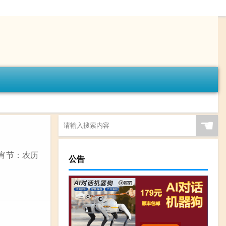
☚
宵节：农历
公告