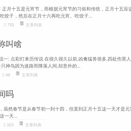
问答 正月十五是元宵节，而根据元宵节的习俗和传统，正月十五应
吃饺子，然后在正月十六再吃元宵。吃饺子...
752
文章列表
称叫啥
说一: 点彩灯来历传说 在很久很久以前,凶禽猛兽很多,四处伤害人
只神鸟因为迷路而降落人间,却意外的...
49
文章列表
间吗
的，虽然春节是从春节初一到十四，但直到正月十五这一天才是元
一天...
323
文章列表