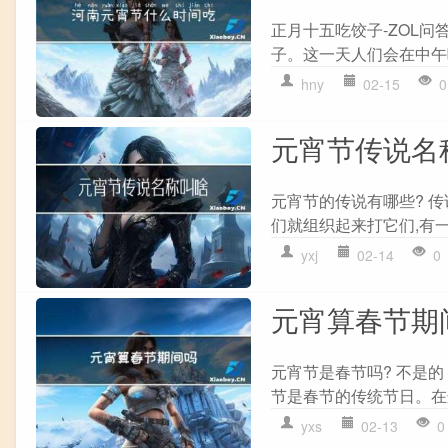
正月十五吃饺子-ZOL
子。这一天人们会在中午
hny
02-15
0
元宵节传说名
元宵节的传说有哪些? 传
们就组织起来打它们,有一
yxj
02-14
0
元宵算春节期
元宵节是春节吗? 不是
节是春节的传统节日。在这
yxs
02-13
0