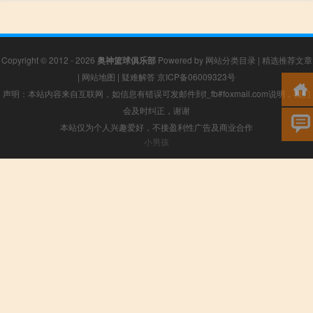
Copyright © 2012 - 2026
奥神篮球俱乐部
Powered by
网站分类目录
|
精选推荐文章
|
网站地图
|
疑难解答
京ICP备06009323号
声明：本站内容来自互联网，如信息有错误可发邮件到f_fb#foxmail.com说明，我们
会及时纠正，谢谢
本站仅为个人兴趣爱好，不接盈利性广告及商业合作
小男孩