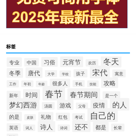
标签
冬天
元宵节
习俗
专业
中国
农历
宋代
唐代
冬季
孩子
寓意
大学
学校
攻略
很多人
工作
手机
年初
技能
年龄
春节
春节期间
时间
新年
是一个
的人
梦幻西游
疫情
游戏
汤圆
父母
自己的
的是
礼物
红包
考试
皮肤
还不
诗人
都是
英语
长辈
词人
诗词