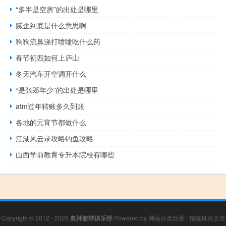
“多半是空房”的出处是哪里
腻歪到底是什么意思啊
狗狗流鼻涕打喷嚏吃什么药
春节初四如何上庐山
冬天汽车开空调开什么
“是张郎年少”的出处是哪里
atm过年转账多久到账
各地的元宵节都做什么
江湖风云录攻略钓鱼攻略
山西学前教育专升本院校有哪些
Copyright © 2012 - 2026
奥神篮球俱乐部
Powered by
网站分类目录
|
精选推荐文章