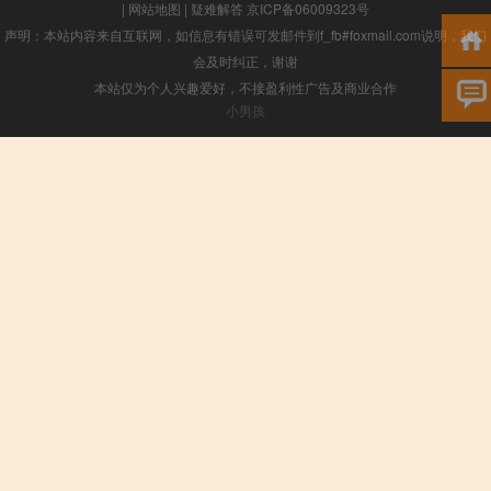
|
网站地图
|
疑难解答
京ICP备06009323号
声明：本站内容来自互联网，如信息有错误可发邮件到f_fb#foxmail.com说明，我们
会及时纠正，谢谢
本站仅为个人兴趣爱好，不接盈利性广告及商业合作
小男孩