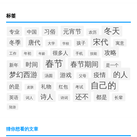
标签
冬天
元宵节
习俗
专业
中国
农历
宋代
唐代
冬季
孩子
寓意
大学
学校
攻略
很多人
工作
手机
年初
技能
年龄
春节
春节期间
时间
新年
是一个
的人
梦幻西游
疫情
游戏
汤圆
父母
自己的
的是
礼物
红包
考试
皮肤
还不
诗人
都是
英语
长辈
词人
诗词
陆游
猜你想看的文章