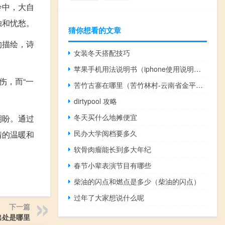
冷中，大自
独和忧愁。
猜你想看的文章
的描绘，诗
女装冬天搭配技巧
苹果手机用法说明书（iphone使用说明书）
伤，而“一
苦竹古寨在哪里（苦竹林村-云南省金平县老勐乡苦竹林村简介）
。
dirtypool 攻略
冬天买什么地摊便宜
期盼。通过
民办大学阅档要多久
情的温暖和
软骨肉瘤能长到多大年纪
春节小辈表演节目有哪些
柴油的闪点和燃点是多少（柴油的闪点）
过年了大家想说什么呢
下一篇
出处是哪里