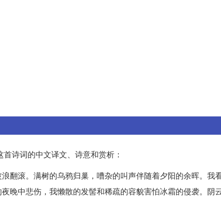
这首诗词的中文译文、诗意和赏析：
波浪翻滚。满树的乌鸦归巢，嘈杂的叫声伴随着夕阳的余晖。我
的夜晚中悲伤，我懒散的发髻和稀疏的容貌害怕冰霜的侵袭。阴
。