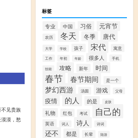
标签
元宵节
习俗
专业
中国
冬天
唐代
冬季
农历
宋代
孩子
寓意
大学
学校
很多人
工作
手机
年初
年龄
攻略
时间
新年
技能
春节
春节期间
是一个
梦幻西游
游戏
汤圆
父母
的人
疫情
的是
皮肤
自己的
看不见贵族
礼物
红包
考试
云漠漠，愁
诗人
英语
词人
诗词
还不
都是
长辈
陆游