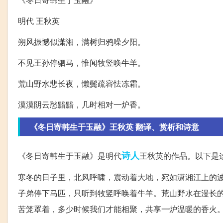
明代 王秋英
朔风振憾似潇湘，满树归鸦噪夕阳。
不见王孙停驷马，惟闻牧竖唤牛羊。
荒山野水悲长夜，懒鬓疏容怯冻霜。
漠漠阴云愁黯黯，几时相对一炉香。
《冬日寄韩生于玉融》王秋英 翻译、赏析和诗意
诗人
《冬日寄韩生于玉融》是明代
王秋英的作品。以下是
寒冬的日子里，北风呼啸，震动着大地，宛如潇湘江上的
子弟停下马匹，只听到牧竖呼唤着牛羊。荒山野水在漫长
苦笼罩着，多少时候我们才能相聚，共享一炉温暖的香火