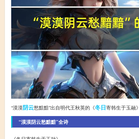
阴云
冬日
“漠漠
愁黯黯”出自明代王秋英的《
寄韩生于玉融
“漠漠阴云愁黯黯”全诗
《冬日寄韩生于玉融》