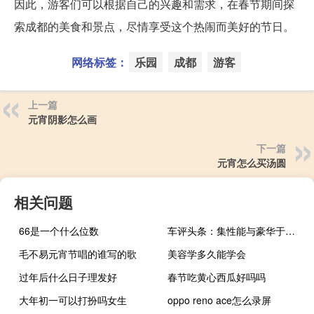
因此，游客们可以根据自己的兴趣和需求，在春节期间探
索成都的美食和景点，尽情享受这个热闹而美好的节日。
网络标签：
乐园
成都
游客
上一篇
元宵阴影怎么画
下一篇
元宵怎么买汤圆
相关问题
66是一个什么位数
车评头条：集性能与豪华于一身 试驾2020款领克05
毛不易元宵节唱的谁写的歌
美容学多久能学会
过年后什么日子理发好
春节吃黄心西瓜好吗吗
大年初一可以打扮吗女生
oppo reno ace怎么录屏