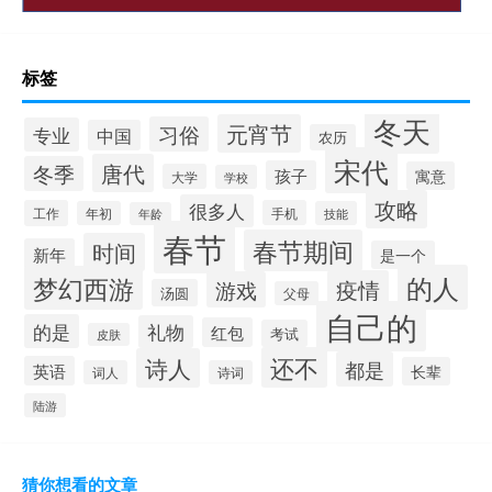
标签
冬天
元宵节
习俗
专业
中国
农历
宋代
唐代
冬季
孩子
寓意
大学
学校
攻略
很多人
工作
手机
年初
技能
年龄
春节
春节期间
时间
新年
是一个
的人
梦幻西游
疫情
游戏
汤圆
父母
自己的
的是
礼物
红包
考试
皮肤
还不
诗人
都是
英语
长辈
词人
诗词
陆游
猜你想看的文章