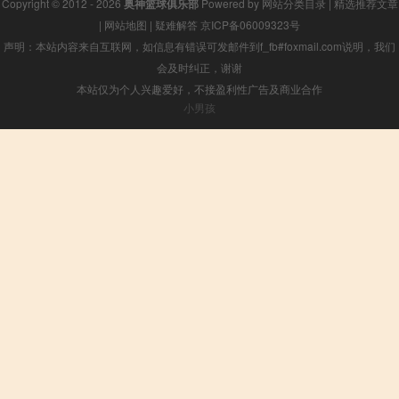
Copyright © 2012 - 2026
奥神篮球俱乐部
Powered by
网站分类目录
|
精选推荐文章
|
网站地图
|
疑难解答
京ICP备06009323号
声明：本站内容来自互联网，如信息有错误可发邮件到f_fb#foxmail.com说明，我们
会及时纠正，谢谢
本站仅为个人兴趣爱好，不接盈利性广告及商业合作
小男孩