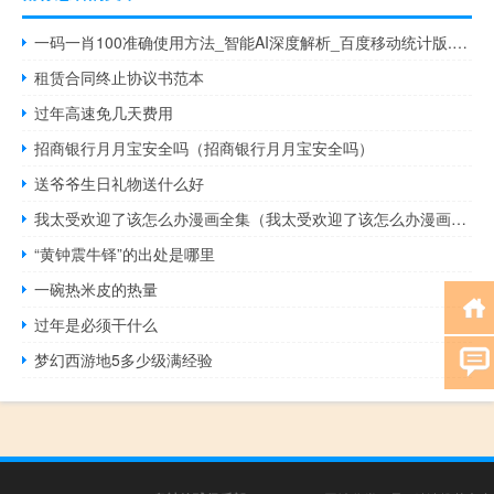
一码一肖100准确使用方法_智能AI深度解析_百度移动统计版.213.1.336
租赁合同终止协议书范本
过年高速免几天费用
招商银行月月宝安全吗（招商银行月月宝安全吗）
送爷爷生日礼物送什么好
我太受欢迎了该怎么办漫画全集（我太受欢迎了该怎么办漫画42）
“黄钟震牛铎”的出处是哪里
一碗热米皮的热量
过年是必须干什么
梦幻西游地5多少级满经验