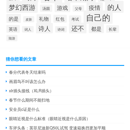
的人
梦幻西游
疫情
游戏
汤圆
父母
自己的
的是
礼物
红包
考试
皮肤
还不
诗人
都是
英语
长辈
词人
诗词
陆游
猜你想看的文章
春分代表冬天结束吗
画眉鸟不叫该怎么办
xlr插头接线（XLR插头）
春节什么期间不能扫地
安全员c证是什么
眼睛近视是什么标准（眼睛近视是什么原因）
车评头条：英菲尼迪新Q50L试驾 变速箱换挡更加平顺