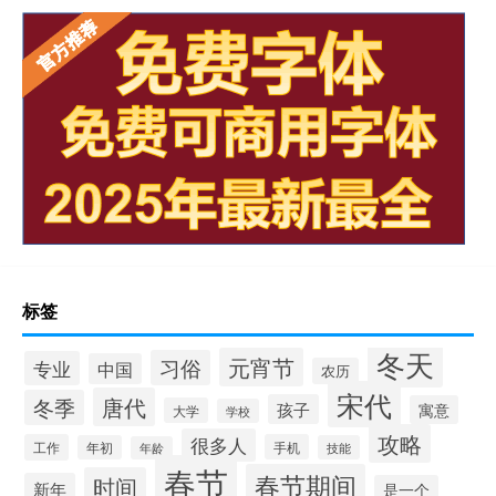
标签
冬天
元宵节
习俗
专业
中国
农历
宋代
唐代
冬季
孩子
寓意
大学
学校
攻略
很多人
工作
手机
年初
技能
年龄
春节
春节期间
时间
新年
是一个