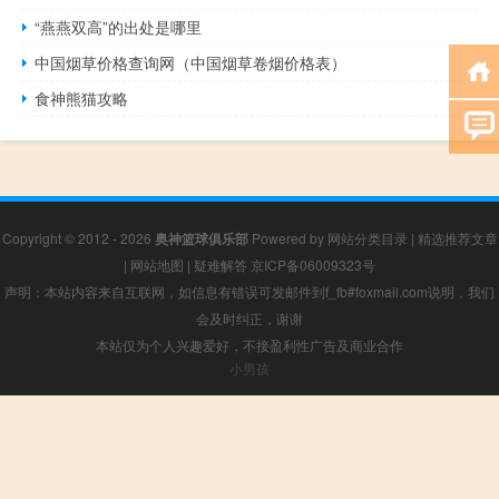
“燕燕双高”的出处是哪里
中国烟草价格查询网（中国烟草卷烟价格表）
食神熊猫攻略
Copyright © 2012 - 2026
奥神篮球俱乐部
Powered by
网站分类目录
|
精选推荐文章
|
网站地图
|
疑难解答
京ICP备06009323号
声明：本站内容来自互联网，如信息有错误可发邮件到f_fb#foxmail.com说明，我们
会及时纠正，谢谢
本站仅为个人兴趣爱好，不接盈利性广告及商业合作
小男孩