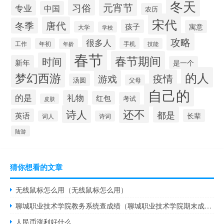
冬天
元宵节
习俗
专业
中国
农历
宋代
唐代
冬季
孩子
寓意
大学
学校
攻略
很多人
工作
手机
年初
技能
年龄
春节
春节期间
时间
新年
是一个
的人
梦幻西游
疫情
游戏
汤圆
父母
自己的
的是
礼物
红包
考试
皮肤
还不
诗人
都是
英语
长辈
词人
诗词
陆游
猜你想看的文章
无线鼠标怎么用（无线鼠标怎么用）
聊城职业技术学院教务系统查成绩（聊城职业技术学院期末成绩查询）
人民币涨利好什么