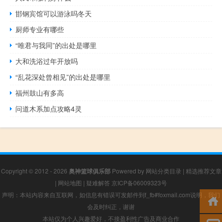
邯钢宾馆可以游泳吗冬天
厨师专业有哪些
“唯君与我同”的出处是哪里
大和洗浴过年开放吗
“乱花深处曾相见”的出处是哪里
福州鼓山有多高
问道木系加点攻略4灵
Copyright © 2012 - 2026
奥神篮球俱乐部
Powered by
网站分类目录
|
精选推荐文章
|
网站地图
|
疑难解答
京ICP备06009323号
声明：本站内容来自互联网，如信息有错误可发邮件到f_fb#foxmail.com说明，我们
会及时纠正，谢谢
本站仅为个人兴趣爱好，不接盈利性广告及商业合作