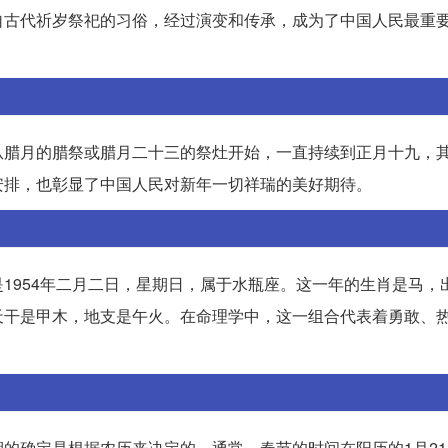
自古代祈岁祭祀的习俗，经过演变和传承，成为了中国人民最重
从腊月的腊祭或腊月二十三的祭灶开始，一直持续到正月十九，
安排，也彰显了中国人民对新年一切祥瑞的美好期待。
1954年二月二日，星期日，属于水瓶座。这一年的生肖是马，
天干是甲木，地支是午火。在命理学中，这一组合代表着勇敢、
的确定是根据农历来决定的。通常，春节的时间在阳历的1月21日