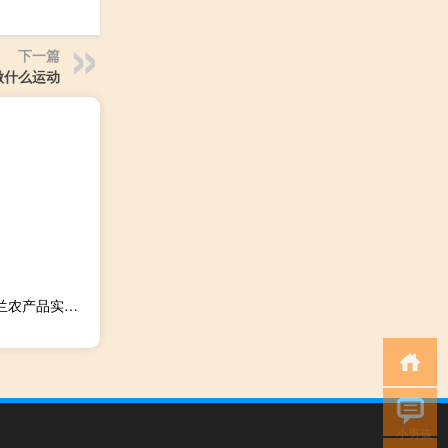
下一篇
做什么运动
波兰农业部副部长：从午夜起波兰将像今年4月一样对乌克兰农产品实施自己的进口禁令
小男孩