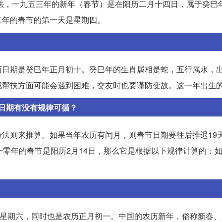
算法，一九五三年的新年（春节）是在阳历二月十四日，属于癸巳
三年的春节的第一天是星期四。
历日期是癸巳年正月初十。癸巳年的生肖属相是蛇，五行属水，
帮扶方面可能会遇到困难，交友时也要谨防变故。这一年出生的人
日期有没有规律可循？
法则来推算。如果当年农历有闰月，则春节日期要往后推迟19
一零年的春节是阳历2月14日，那么它是根据以下规律计算的：
天星期六，同时也是农历正月初一。中国的农历新年，俗称新春