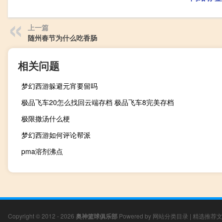
上一篇
随州春节为什么吃香肠
相关问题
梦幻西游躲避元宵要留吗
极品飞车20怎么找回云端存档 极品飞车8完美存档
极限撒汤什么梗
梦幻西游如何评论帮派
pma溶剂沸点
Copyright © 2012 - 2026
奥神篮球俱乐部
Powered by
网站分类目录
|
精选推荐