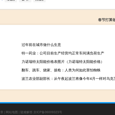
春节打算
过年前在城市做什么生意
特一药业：公司目前生产经营均正常车间满负荷生产
力诺瑞特太阳能价格表图片（力诺瑞特太阳能价格）
翻车、跳车、烧家、拔枪：人类为何如此害怕蜘蛛
文章
|
网站地图
|
疑难解答
京ICP备06009323号