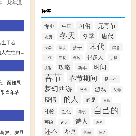
年。此年没
标签
元宵节
习俗
专业
中国
冬天
唐代
冬季
农历
出生于春
宋代
孩子
寓意
大学
学校
往往白...
很多人
工作
手机
年初
年龄
攻略
时间
新年
技能
春节
春节期间
是一个
天。而如果
梦幻西游
游戏
汤圆
父母
如果当年农
的人
疫情
的是
皮肤
自己的
礼物
红包
考试
诗人
英语
词人
诗词
还不
都是
、新岁、岁旦
长辈
陆游