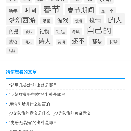
春节
春节期间
时间
新年
是一个
的人
梦幻西游
疫情
游戏
汤圆
父母
自己的
的是
礼物
红包
考试
皮肤
还不
诗人
都是
英语
长辈
词人
诗词
陆游
猜你想看的文章
“销尽几英雄”的出处是哪里
“明朝红萼缀空枝”的出处是哪里
摩纳哥是讲什么语言的
少先队旗的意义是什么（少先队旗的象征意义）
“史册无晶光”的出处是哪里