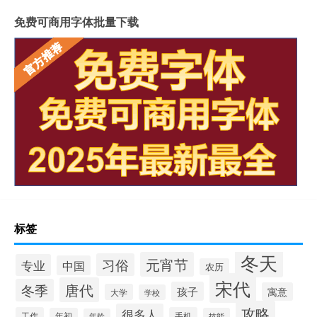
免费可商用字体批量下载
标签
冬天
元宵节
习俗
专业
中国
农历
宋代
唐代
冬季
孩子
寓意
大学
学校
攻略
很多人
工作
手机
年初
技能
年龄