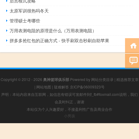
后宫模式攻略
太原军训很热吗冬天
管理硕士考哪些
万用表测电阻的原理是什么（万用表测电阻）
拼多多抢红包的正确方式 - 快手刷双击秒刷自助苹果
Copyright © 2012 - 2026
奥神篮球俱乐部
Powered by
网站分类目录
|
精选推荐文章
|
网站地图
|
疑难解答
京ICP备06009323号
声明：本站内容来自互联网，如信息有错误可发邮件到f_fb#foxmail.com说明，我们
会及时纠正，谢谢
本站仅为个人兴趣爱好，不接盈利性广告及商业合作
小男孩