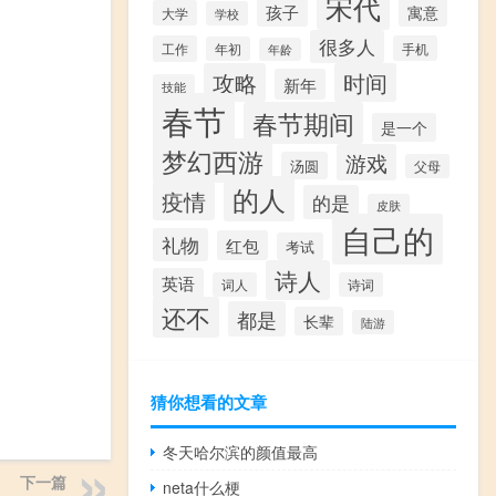
宋代
孩子
寓意
大学
学校
很多人
工作
手机
年初
年龄
攻略
时间
新年
技能
春节
春节期间
是一个
梦幻西游
游戏
汤圆
父母
的人
疫情
的是
皮肤
自己的
礼物
红包
考试
诗人
英语
词人
诗词
还不
都是
长辈
陆游
猜你想看的文章
冬天哈尔滨的颜值最高
下一篇
neta什么梗