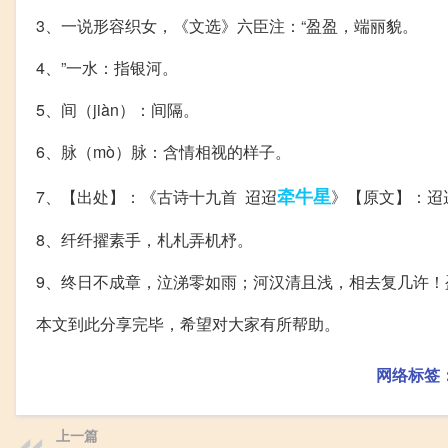
3、一说形容织女，《文选》六臣注：“盈盈，端丽貌。
4、”一水：指银河。
5、间（jiàn）：间隔。
6、脉（mò）脉：含情相视的样子。
牵牛星
7、【出处】：《古诗十九首 迢迢
》【原文】：迢
8、纤纤擢素手，札札弄机杼。
9、终日不成章，泣涕零如雨；河汉清且浅，相去复几许！
本文到此分享完毕，希望对大家有所帮助。
网络标签
上一篇