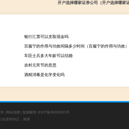
开户选择哪家证券公司（开户选择哪家
银行汇票可以支取现金吗
百服宁的作用与功效间隔多少时间（百服宁的作用与功效）
车臣士兵多大年龄可以结婚
农村元宵节的意思
酒精消毒是化学变化吗
文章
|
网站地图
|
疑难解答
京ICP备06009323号
，我们会及时纠正，谢谢