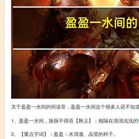
关于盈盈一水间的间读音，盈盈一水间这个很多人还不知
1、盈盈一水间，脉脉不得语【释义】：相隔在清清浅浅的
2、【重点字词】：盈盈：水清澈、晶莹的样子。