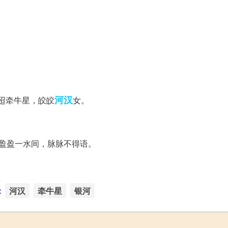
河汉
迢牵牛星，皎皎
女。
盈盈一水间，脉脉不得语。
：
河汉
牵牛星
银河