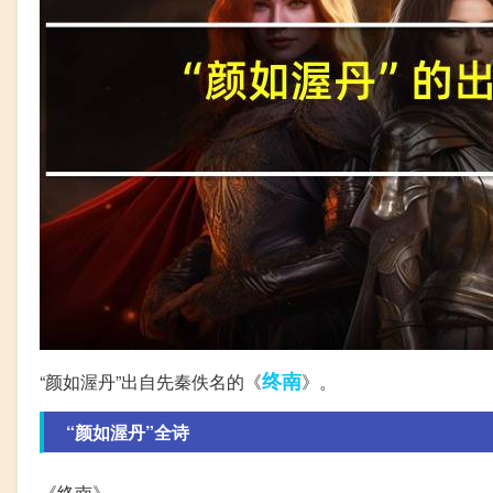
终南
“颜如渥丹”出自先秦佚名的《
》。
“颜如渥丹”全诗
《终南》