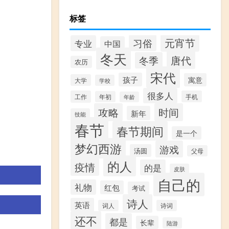
标签
元宵节
习俗
专业
中国
冬天
唐代
冬季
农历
宋代
孩子
寓意
大学
学校
很多人
工作
手机
年初
年龄
攻略
时间
新年
技能
春节
春节期间
是一个
梦幻西游
游戏
汤圆
父母
的人
疫情
的是
皮肤
自己的
礼物
红包
考试
诗人
英语
词人
诗词
还不
都是
长辈
陆游