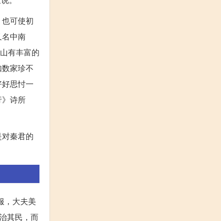
，也可使初
又名中南
南山有丰富的
如数家珍不
好好思忖一
行》诗所
是对秦君的
服，大夫美
治其民，而