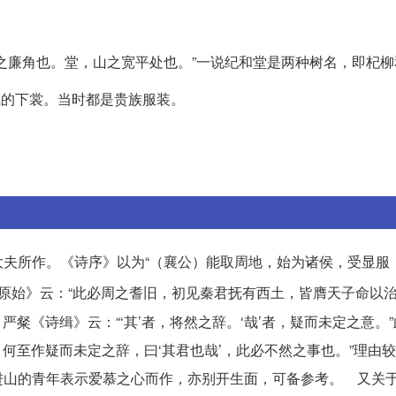
之廉角也。堂，山之宽平处也。”一说纪和堂是两种树名，即杞柳
成的下裳。当时都是贵族服装。
夫所作。《诗序》以为“（襄公）能取周地，始为诸侯，受显服
原始》云：“此必周之耆旧，初见秦君抚有西土，皆膺天子命以
严粲《诗缉》云：“‘其’者，将然之辞。‘哉’者，疑而未定之意。
，何至作疑而未定之辞，曰‘其君也哉’，此必不然之事也。”理由
进山的青年表示爱慕之心而作，亦别开生面，可备参考。 又关