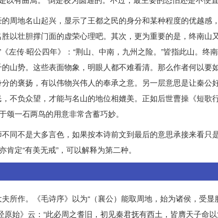
豪的周地名山起兴，显示了王都之民的身分和某种程度的优越感
名胜以壮胆撑门面的虚荣心理吧。其次，更为重要的是，终南山
”《左传·昭公四年》：“荆山、中南，九州之险。”皆指此山。终
千的山势。这些表面物象，明眼人都不难看清。那么作者何以要
身分的褒扬，有以伟物兴伟人的奉承之意。另一层意思是让秦公
民，不负众望，才能与名山的地位相媲美。正如后世曹操《短歌
戒于颂一石两鸟的用意非常含蓄巧妙。
师不同不是大多言色，如果按本诗前文到最后的意思承接来看只
亦肯定“有美无戒”，可以解释为第二种。
夫所作。《毛诗序》以为“（襄公）能取周地，始为诸侯，受显
经原始》云：“此必周之耆旧，初见秦君抚有西土，皆膺天子命以