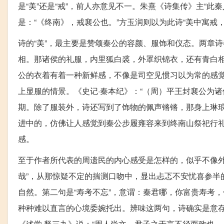
是“美”还是“戒”，前人亦意见不一。朱熹《诗集传》主“此
是：“《终南》，戒襄公也。”方玉润则以为此诗“美中寓戒
诗的“美”，最主要是赞颂秦公的容颜、服饰和仪态。两章
相。那诸侯的礼服，内里狐白裘，外罩织锦衣，还有青白
公的衣着有着一种新鲜感，不像是司空见惯习以为常的感
上显服的情景。《史记·秦本纪》：“（周）平王封襄公为
期。除了服装外，诗还写到了饰物的佩声锵锵，那身上琳
进中的，仿佛让人感觉到秦公步履雍容来到终南山祭祀行
感。
至于作者所代表的周遗民的内心感受是怎样的，似乎不像外
哉”，从那惊疑不定的揣测口吻中，显出忐忑不安忧喜参半
自然。第二句是“寿考不忘”，意谓：秦君哪，你富贵寿考
种种难以直言的心境委婉托出。辨味这两句，诗确实是意
《述学·释三九》说：“周人尚文，君子之于言不径而致也