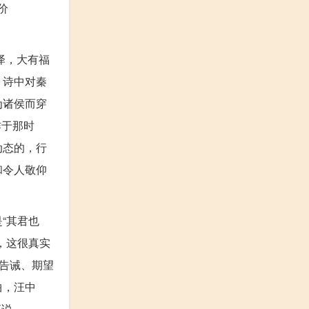
价
泽，大有福
。诗中对秦
为诸侯而穿
作于那时
动态的，行
和令人敬仰
“其君也
，这很真实
告诫、期望
曲，汪中
直说。