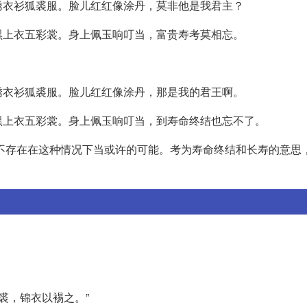
绣衣衫狐裘服。脸儿红红像涂丹，莫非他是我君主？
黑上衣五彩裳。身上佩玉响叮当，富贵寿考莫相忘。
绣衣衫狐裘服。脸儿红红像涂丹，那是我的君王啊。
黑上衣五彩裳。身上佩玉响叮当，到寿命终结也忘不了。
一般不存在在这种情况下当或许的可能。考为寿命终结和长寿的意思
裘，锦衣以裼之。”