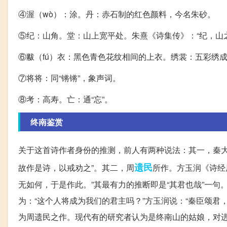
④渥（wò）：涂。丹：赤石制的红色颜料，今名朱砂。
⑤纪：山角。堂：山上宽平处。朱熹《诗集传》：“纪，山
⑥黻（fú）衣：黑色青色花纹相间的上衣。绣裳：五彩绣
⑦将将：同“锵锵”，象声词。
⑧考：高寿。亡：通“忘”。
终南鉴赏
关于这首诗作者身份的推测，前人有两种说法：其一，秦大
遗民
故作是诗，以戒劝之”。其二，周
所作。方玉润《诗经
无如何，于是作此。”其最有力的推断即是“其君也哉”一句。
为：“这个人将成为我们的君主吗？”方玉润说：“秦臣颂君
为周遗民之作。现代有的研究者认为是终南山的姑娘，对