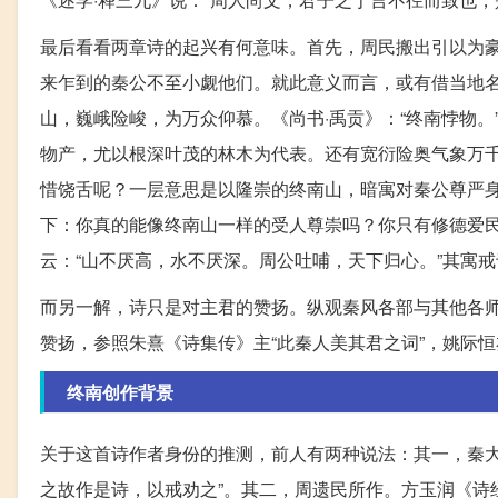
最后看看两章诗的起兴有何意味。首先，周民搬出引以为
来乍到的秦公不至小觑他们。就此意义而言，或有借当地
山，巍峨险峻，为万众仰慕。《尚书·禹贡》：“终南悖物。
物产，尤以根深叶茂的林木为代表。还有宽衍险奥气象万
惜饶舌呢？一层意思是以隆崇的终南山，暗寓对秦公尊严
下：你真的能像终南山一样的受人尊崇吗？你只有修德爱
云：“山不厌高，水不厌深。周公吐哺，天下归心。”其寓
而另一解，诗只是对主君的赞扬。纵观秦风各部与其他各
赞扬，参照朱熹《诗集传》主“此秦人美其君之词”，姚际恒
终南创作背景
关于这首诗作者身份的推测，前人有两种说法：其一，秦大
之故作是诗，以戒劝之”。其二，周遗民所作。方玉润《诗