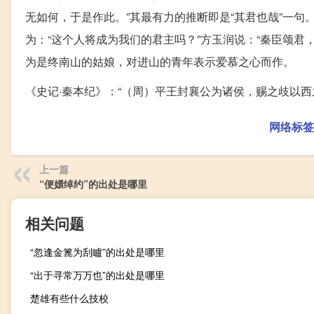
无如何，于是作此。”其最有力的推断即是“其君也哉”一句。
为：“这个人将成为我们的君主吗？”方玉润说：“秦臣颂君
为是终南山的姑娘，对进山的青年表示爱慕之心而作。
《史记·秦本纪》：“（周）平王封襄公为诸侯，赐之歧以
网络标签
上一篇
“便嬛绰约”的出处是哪里
相关问题
“忽逢金篦为刮矑”的出处是哪里
“出于寻常万万也”的出处是哪里
楚雄有些什么技校