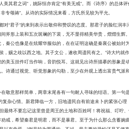
秦人美其君之词”，姚际恒亦肯定“有美无戒”。而《诗序》的总体评
，非专颂祷”。从诗的实际情况来看，方氏所见较为平允。
诗都对“君子”的来到表示出敬仰和赞叹的态度。那君子的脸红润丰
相间斧形上装和五次斑斓的下裳，无不显得精美华贵，熠熠生辉
觉，秦公也像是在炫耀华服似的，在在证明这确是秦襄公被始封
诸侯，赐之歧以西之地。其子文公，遂收周遗民有之。”诗大约就
琅的美玉挂件叮当作响，音韵悦耳。这就见出诗所描摹的形象是
礼。诗通过视觉、听觉形象的勾勒，至少在外观上透出富贵气派
在敬意那样简单，两章末尾各有一句耐人寻味的结语。第一句是
的复杂心情。新君降临一方，旧地遗民自有前途未卜的紧张心理
，但最终不要忘记这里曾是周王的土地和百姓呵！将祝福、叮咛、
存劝戒，希望秦君是明君，而不是暴君。至于为什么那么含蓄婉
，是以有曲焉。”倒是较为圆通的。不过，最主要的恐怕还是不便