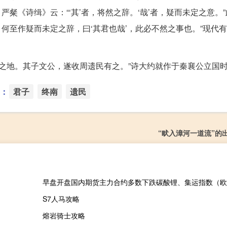
严粲《诗缉》云：“‘其’者，将然之辞。‘哉’者，疑而未定之意。
，何至作疑而未定之辞，曰‘其君也哉’，此必不然之事也。”现代
西之地。其子文公，遂收周遗民有之。”诗大约就作于秦襄公立国
：
君子
终南
遗民
“畎入漳河一道流”的
S7人马攻略
熔岩骑士攻略