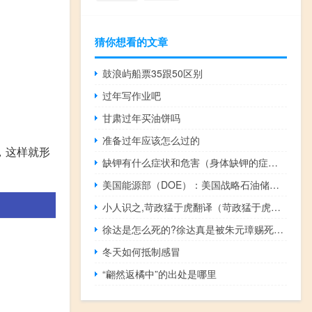
猜你想看的文章
鼓浪屿船票35跟50区别
过年写作业吧
甘肃过年买油饼吗
准备过年应该怎么过的
，这样就形
缺钾有什么症状和危害（身体缺钾的症状与危害）
美国能源部（DOE）：美国战略石油储备（SPR）连续增长八周至9月22日达到3.515亿桶
小人识之,苛政猛于虎翻译（苛政猛于虎翻译）
徐达是怎么死的?徐达真是被朱元璋赐死的吗?
冬天如何抵制感冒
“翩然返橘中”的出处是哪里