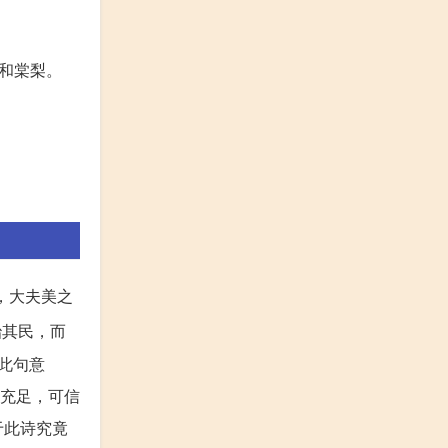
和棠梨。
，大夫美之
治其民，而
”此句意
较充足，可信
于此诗究竟