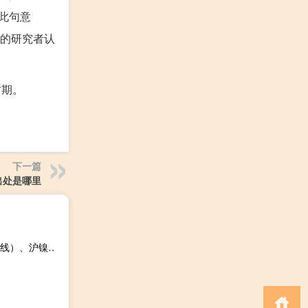
”此句意
有的研究者认
时期。
下一篇
出处是哪里
早盘开盘国内期货主力合约多数下跌碳酸锂、集运指数（欧线）、沪镍、菜粕、液化石油气（LPG）跌超2%丁二烯橡胶（BR）、聚氯乙烯（PVC）、沪锌、乙二醇（EG）跌超1%涨幅方面低硫燃料油（LU）、纸浆涨超2%SC原油、燃油涨超1%