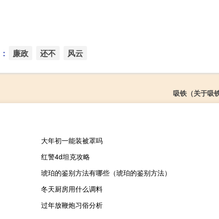
：
廉政
还不
风云
吸铁（关于吸
大年初一能装被罩吗
红警4d坦克攻略
琥珀的鉴别方法有哪些（琥珀的鉴别方法）
冬天厨房用什么调料
过年放鞭炮习俗分析