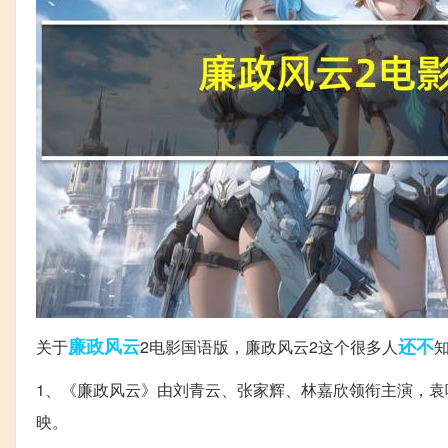
廉政
风云
还不
关于
2电影国语版，廉政风云2这个很多人
1、《廉政风云》由刘青云、张家辉、林嘉欣领衔主演，袁咏
映。