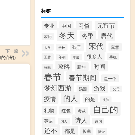
标签
元宵节
习俗
专业
中国
冬天
唐代
冬季
农历
宋代
孩子
寓意
大学
学校
下一篇
很多人
铁的介绍）
工作
手机
年初
年龄
攻略
时间
新年
技能
春节
春节期间
是一个
梦幻西游
游戏
汤圆
父母
的人
疫情
的是
皮肤
自己的
礼物
红包
考试
诗人
英语
词人
诗词
还不
都是
长辈
陆游