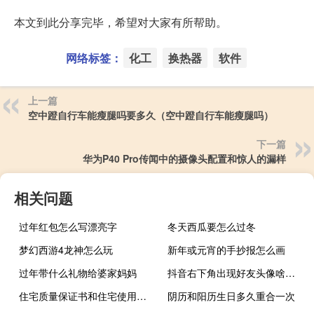
本文到此分享完毕，希望对大家有所帮助。
网络标签：
化工
换热器
软件
上一篇
空中蹬自行车能瘦腿吗要多久（空中蹬自行车能瘦腿吗）
下一篇
华为P40 Pro传闻中的摄像头配置和惊人的漏样
相关问题
过年红包怎么写漂亮字
冬天西瓜要怎么过冬
梦幻西游4龙神怎么玩
新年或元宵的手抄报怎么画
过年带什么礼物给婆家妈妈
抖音右下角出现好友头像啥意思
住宅质量保证书和住宅使用说明书一样吗
阴历和阳历生日多久重合一次