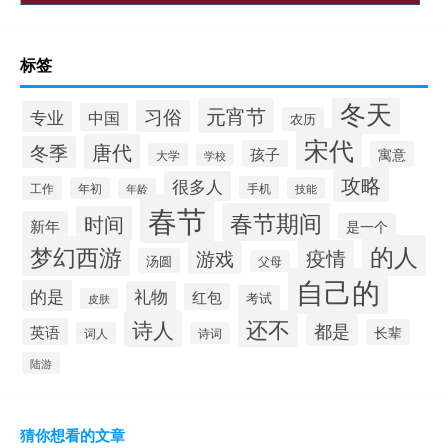
标签
冬天
元宵节
习俗
专业
中国
农历
宋代
唐代
冬季
孩子
寓意
大学
学校
攻略
很多人
工作
手机
年初
技能
年龄
春节
春节期间
时间
新年
是一个
的人
梦幻西游
疫情
游戏
汤圆
父母
自己的
的是
礼物
红包
考试
皮肤
还不
诗人
都是
英语
长辈
词人
诗词
陆游
猜你想看的文章