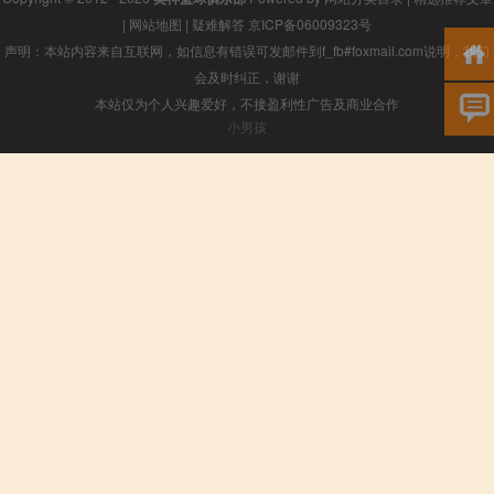
|
网站地图
|
疑难解答
京ICP备06009323号
声明：本站内容来自互联网，如信息有错误可发邮件到f_fb#foxmail.com说明，我们
会及时纠正，谢谢
本站仅为个人兴趣爱好，不接盈利性广告及商业合作
小男孩