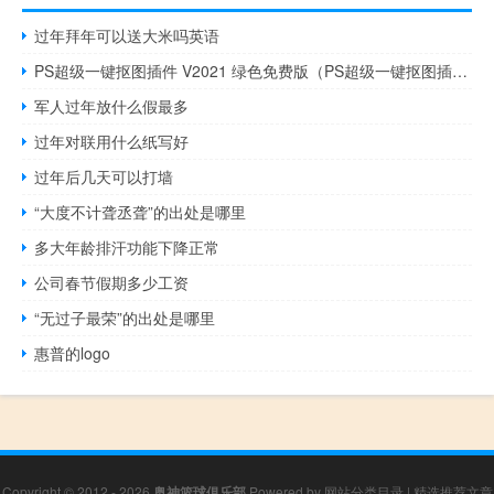
过年拜年可以送大米吗英语
PS超级一键抠图插件 V2021 绿色免费版（PS超级一键抠图插件 V2021 绿色免费版功能简介）
军人过年放什么假最多
过年对联用什么纸写好
过年后几天可以打墙
“大度不计聋丞聋”的出处是哪里
多大年龄排汗功能下降正常
公司春节假期多少工资
“无过子最荣”的出处是哪里
惠普的logo
Copyright © 2012 - 2026
奥神篮球俱乐部
Powered by
网站分类目录
|
精选推荐文章