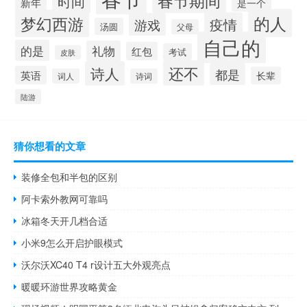
时间
新年
是一个
的人
梦幻西游
疫情
游戏
汤圆
父母
自己的
的是
礼物
红包
考试
皮肤
还不
诗人
都是
英语
长辈
词人
诗词
陆游
猜你想看的文章
装修全包和半包的区别
阿卡索外教网可靠吗
冰箱冬天开几档合适
小米9怎么开启护眼模式
沃尔沃XC40 T4 r设计五大外观亮点
暖暖环游世界攻略黄金