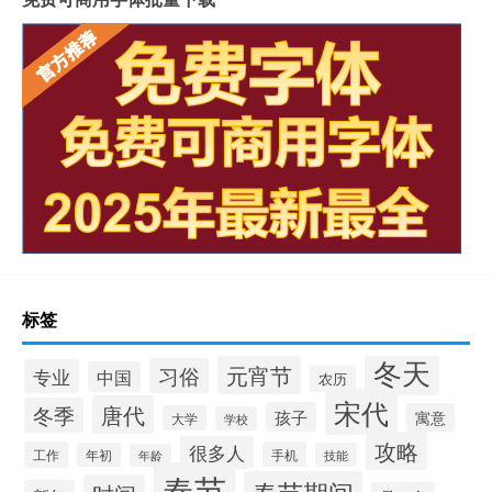
标签
冬天
元宵节
习俗
专业
中国
农历
宋代
唐代
冬季
孩子
寓意
大学
学校
攻略
很多人
工作
手机
年初
技能
年龄
春节
春节期间