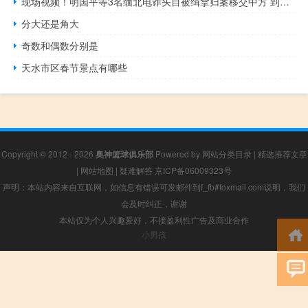
现场视频！明国平等3名缅北电诈头目被缉拿归案移交中方 到底什么情况嘞
分大还是角大
奇数和偶数分别是
天水市区春节景点有哪些
Copyright © 2012 - 2026
奥神篮球俱乐部
Powered by
网站分类目录
|
精选推荐文章
|
网站地图
|
疑难解答
京ICP备06009323号
声明：本站内容来自互联网，如信息有错误可发邮件到f_fb#foxmail.com说明，我们
会及时纠正，谢谢
本站仅为个人兴趣爱好，不接盈利性广告及商业合作
小男孩