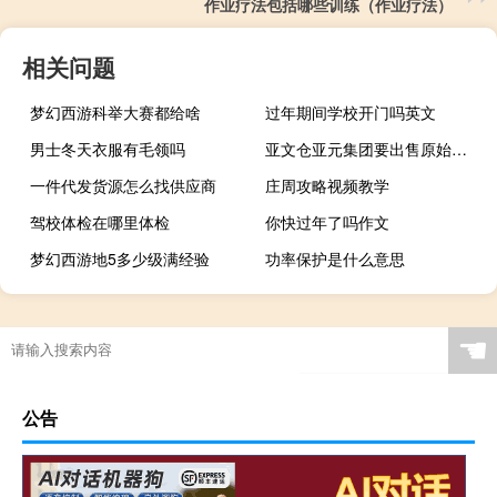
作业疗法包括哪些训练（作业疗法）
相关问题
梦幻西游科举大赛都给啥
过年期间学校开门吗英文
男士冬天衣服有毛领吗
亚文仓亚元集团要出售原始股（亚文仓亚元原始股）
一件代发货源怎么找供应商
庄周攻略视频教学
驾校体检在哪里体检
你快过年了吗作文
梦幻西游地5多少级满经验
功率保护是什么意思
☚
公告